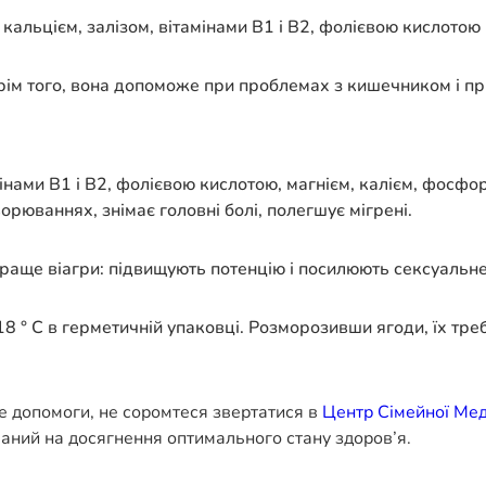
кальцієм, залізом, вітамінами В1 і В2, фолієвою кислотою 
 Крім того, вона допоможе при проблемах з кишечником і п
нами В1 і В2, фолієвою кислотою, магнієм, калієм, фосфоро
рюваннях, знімає головні болі, полегшує мігрені.
краще віагри: підвищують потенцію і посилюють сексуальн
 ° С в герметичній упаковці. Розморозивши ягоди, їх треб
е допомоги, не соромтеся звертатися в
Центр Сімейної Ме
ваний на досягнення оптимального стану здоров’я.