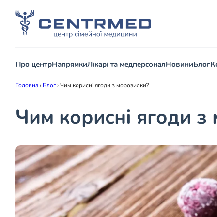
Про центр
Напрямки
Лікарі та медперсонал
Новини
Блог
К
Головна
›
Блог
›
Чим корисні ягоди з морозилки?
Чим корисні ягоди з