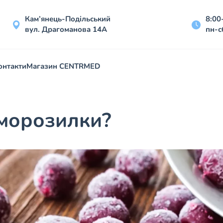
Кам’янець-Подільський
8:00
вул. Драгоманова 14А
пн-с
онтакти
Магазин CENTRMED
 морозилки?