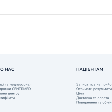
О НАС
ПАЦІЄНТАМ
арі та медперсонал
Записатись на прийо
прямки CENTRMED
Отримати результати 
ини центру
Ціни
тифікати
Доставка та оплата
Повернення та обмін