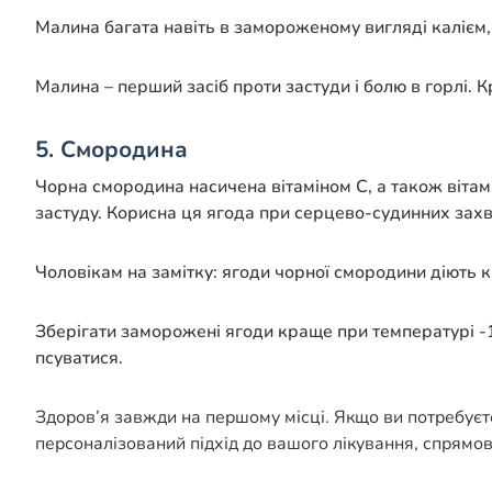
Малина багата навіть в замороженому вигляді калієм, 
Малина – перший засіб проти застуди і болю в горлі.
5. Смородина
Чорна смородина насичена вітаміном С, а також вітамі
застуду. Корисна ця ягода при серцево-судинних захво
Чоловікам на замітку: ягоди чорної смородини діють 
Зберігати заморожені ягоди краще при температурі -18
псуватися.
Здоров’я завжди на першому місці. Якщо ви потребуєт
персоналізований підхід до вашого лікування, спрямо