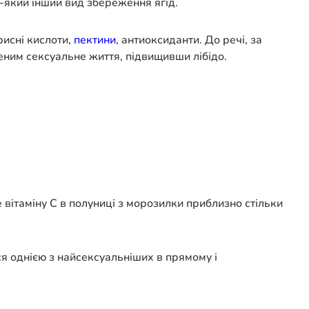
-який інший вид збереження ягід.
рисні кислоти,
пектини
, антиоксиданти. До речі, за
еним сексуальне життя, підвищивши лібідо.
е вітаміну С в полуниці з морозилки приблизно стільки
ся однією з найсексуальніших в прямому і