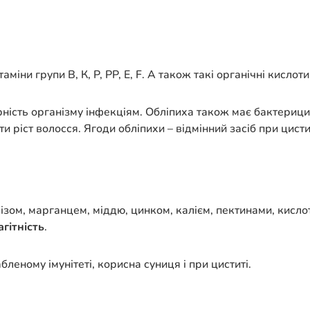
таміни групи В, К, Р, РР, Е, F. А також такі органічні кисло
рність організму інфекціям. Обліпиха також має бактерици
 ріст волосся. Ягоди обліпихи – відмінний засіб при цисти
зом, марганцем, міддю, цинком, калієм, пектинами, кислот
гітність
.
бленому імунітеті, корисна суниця і при циститі.