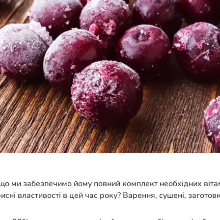
кщо ми забезпечимо йому повний комплект необхідних вітам
исні властивості в цей час року? Варення, сушені, загото