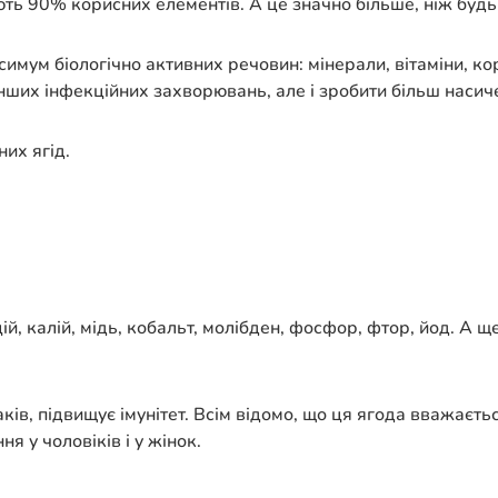
ть 90% корисних елементів. А це значно більше, ніж будь
имум біологічно активних речовин: мінерали, вітаміни, ко
інших інфекційних захворювань, але і зробити більш насич
их ягід.
й, калій, мідь, кобальт, молібден, фосфор, фтор, йод. А щ
ів, підвищує імунітет. Всім відомо, що ця ягода вважаєть
 у чоловіків і у жінок.