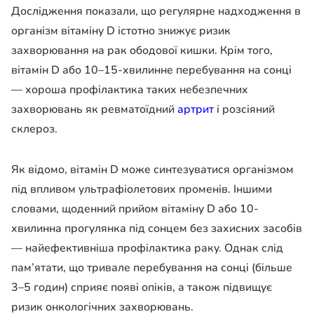
Дослідження показали, що регулярне надходження в
організм вітаміну D істотно знижує ризик
захворювання на рак ободової кишки. Крім того,
вітамін D або 10–15-хвилинне перебування на сонці
— хороша профілактика таких небезпечних
захворювань як ревматоїдний
артрит
і розсіяний
склероз.
Як відомо, вітамін D може синтезуватися організмом
під впливом ультрафіолетових променів. Іншими
словами, щоденний прийом вітаміну D або 10-
хвилинна прогулянка під сонцем без захисних засобів
— найефективніша профілактика раку. Однак слід
пам’ятати, що тривале перебування на сонці (більше
3–5 годин) сприяє появі опіків, а також підвищує
ризик онкологічних захворювань.