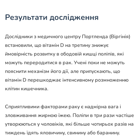
Результати дослідження
Дослідники з медичного центру Портленда (Віргінія)
встановили, що вітамін D на третину знижує
ймовірність розвитку в ободовій кишці поліпів, які
можуть переродитися в рак. Учені поки не можуть
пояснити механізм його дії, але припускають, що
вітамін D перешкоджає інтенсивному розмноженню
клітин кишечника.
Сприятливими факторами раку є надмірна вага і
зловживання жирною їжею. Поліпи в три рази частіше
утворюються у чоловіків, які більше чотирьох разів на
тиждень їдять яловичину, свинину або баранину.