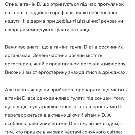
Отже, вітамін D, що отримується під час прогулянок
на сонці, є надійною профілактикою небезпечної
недуги. Не дарма при дефіциті цієї цінної речовини
лікарі рекомендують гуляти на сонці.
Важливо знати, що вітаміни групи D є і в рослинних
організмах. Зелені частини рослин містять
ергостерин, який є провітаміном ергокальциферолу.
Високий вміст ергостерину знаходитися в дріжджах.
Але навіть якщо ви приймаєте препарати, що містять
вітамін D, все одно важливо гуляти під сонцем, тому
що під дією ультрафіолетового світла провітамін D
перетворюється в активно діючий вітамін D. А
особливо важливий вітамін D дітям, літнім людям, і
тим, хто працює в умовах нестачі сонячного світла: