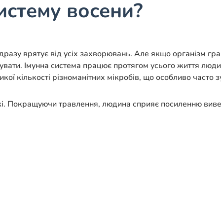
истему восени?
відразу врятує від усіх захворювань. Але якщо організм г
вати. Імунна система працює протягом усього життя людини
кої кількості різноманітних мікробів, що особливо часто з
і. Покращуючи травлення, людина сприяє посиленню виведе