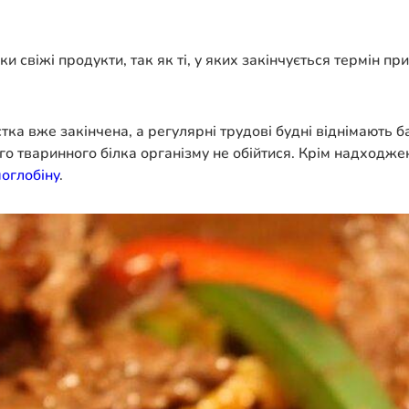
 свіжі продукти, так як ті, у яких закінчується термін пр
тка вже закінчена, а регулярні трудові будні віднімають б
го тваринного білка організму не обійтися. Крім надходж
оглобіну
.