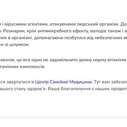
 і вірусними агентами, атакуючими людський організм. До
и. Розмарин, крім антимікробного ефекту, володіє також і
ня в організмі, допомагаючи позбутися від небезпечних в
м зі шлунком.
овочів, це все одно не задовільнить денну норму вітамінів
тамінних комплексів.
еся звертатися в
Центр Сімейної Медицини
. Тут вам забез
ашого стану здоров’я. Ваше благополуччя є нашим пріорит