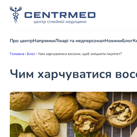
Про центр
Напрямки
Лікарі та медперсонал
Новини
Блог
К
Головна
›
Блог
›
Чим харчуватися восени, щоб зміцнити імунітет?
Чим харчуватися восе