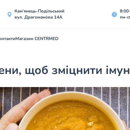
Кам’янець-Подільський
8:00
вул. Драгоманова 14А
пн-с
онтакти
Магазин CENTRMED
ни, щоб зміцнити імун