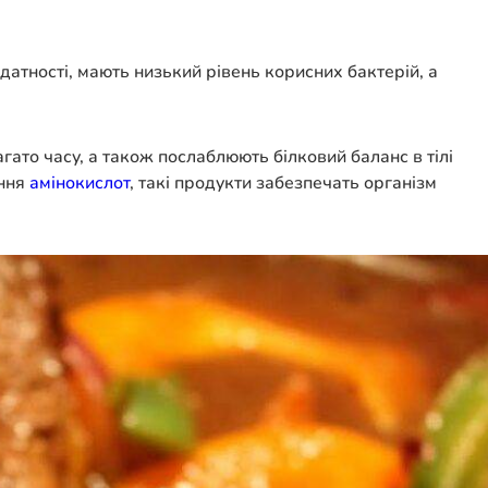
идатності, мають низький рівень корисних бактерій, а
агато часу, а також послаблюють білковий баланс в тілі
ення
амінокислот
, такі продукти забезпечать організм