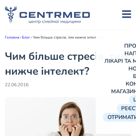
Головна
›
Блог
›
Чим більше стресів, тим нижче інтелект?
ПРО
Чим більше стресів, тим
НА
ЛІКАРІ ТА
нижче інтелект?
Н
КО
22.06.2016
МАГАЗИ
РЕЄС
ОТРИМАТИ