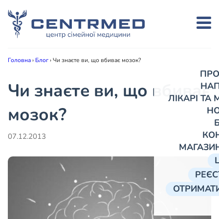
Головна
›
Блог
›
Чи знаєте ви, що вбиває мозок?
ПРО
Чи знаєте ви, що вбиває
НА
ЛІКАРІ ТА
мозок?
Н
КО
07.12.2013
МАГАЗИ
РЕЄС
ОТРИМАТИ