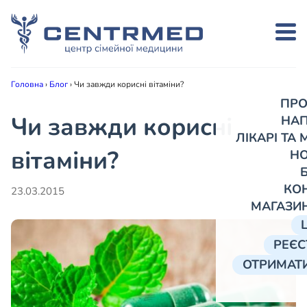
Головна
›
Блог
›
Чи завжди корисні вітаміни?
ПРО
Чи завжди корисні
НА
ЛІКАРІ ТА
вітаміни?
Н
КО
23.03.2015
МАГАЗИ
РЕЄС
ОТРИМАТИ