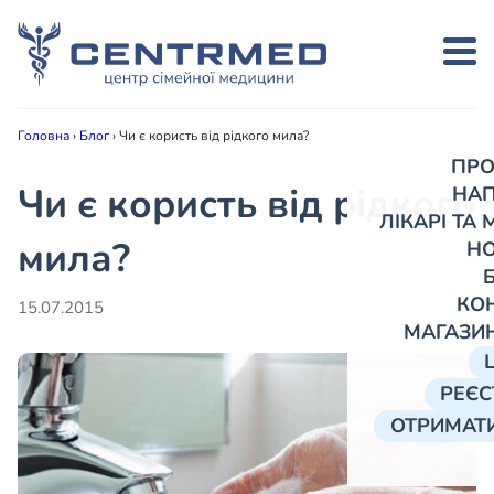
Головна
›
Блог
›
Чи є користь від рідкого мила?
ПРО
Чи є користь від рідкого
НА
ЛІКАРІ ТА
мила?
Н
КО
15.07.2015
МАГАЗИ
РЕЄС
ОТРИМАТИ