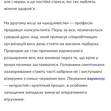
але і нерви, а це постійні стреси, які так люблять
жіноче здоров’я.
На другому місці за «шкідливістю» — професія
продавця-консультанта. Перш за все, позначається
суворий дрес-код, який приписує співробітницям
організацій весь день стояти на високих підборах.
Природно це стає причиною варикозного
розширення вен, яке виникає через те, що кров у
венах починає застоюватися. Головними симптомами
захворювання стають часті набряки ніг і виступаючі
візерунки з синьо-червоних вен. Лікування
варикозу
— непростий і кропіткий процес, в особливо
запущених випадках вимагає оперативного
втручання.