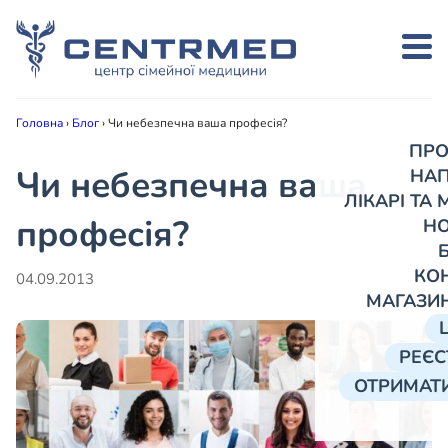
Головна
›
Блог
›
Чи небезпечна ваша професія?
ПРО
Чи небезпечна ваша
НА
ЛІКАРІ ТА
професія?
Н
КО
04.09.2013
МАГАЗИ
РЕЄС
ОТРИМАТИ