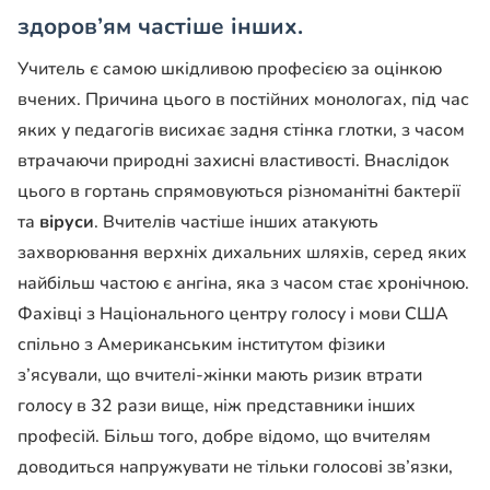
здоров’ям частіше інших.
Учитель є самою шкідливою професією за оцінкою
вчених. Причина цього в постійних монологах, під час
яких у педагогів висихає задня стінка глотки, з часом
втрачаючи природні захисні властивості. Внаслідок
цього в гортань спрямовуються різноманітні бактерії
та
віруси
. Вчителів частіше інших атакують
захворювання верхніх дихальних шляхів, серед яких
найбільш частою є ангіна, яка з часом стає хронічною.
Фахівці з Національного центру голосу і мови США
спільно з Американським інститутом фізики
з’ясували, що вчителі-жінки мають ризик втрати
голосу в 32 рази вище, ніж представники інших
професій. Більш того, добре відомо, що вчителям
доводиться напружувати не тільки голосові зв’язки,