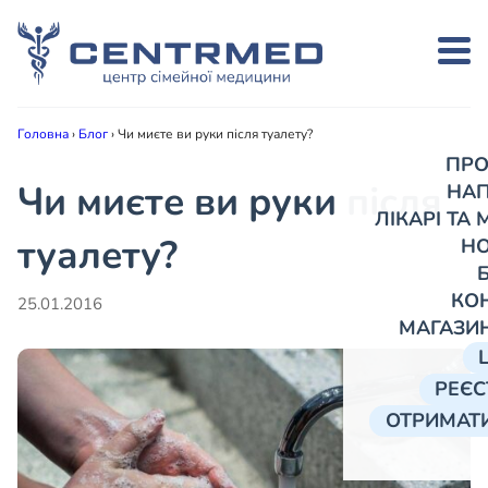
Головна
›
Блог
›
Чи миєте ви руки після туалету?
ПРО
Чи миєте ви руки після
НА
ЛІКАРІ ТА
туалету?
Н
КО
25.01.2016
МАГАЗИ
РЕЄС
ОТРИМАТИ