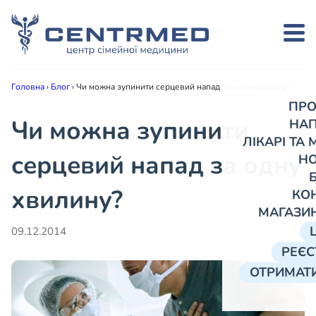
Головна
›
Блог
›
Чи можна зупинити серцевий напад за одну хвилину?
ПРО
Чи можна зупинити
НА
ЛІКАРІ ТА
серцевий напад за одну
Н
хвилину?
КО
МАГАЗИ
09.12.2014
РЕЄС
ОТРИМАТИ