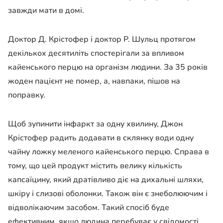
завжди мати в домі.
Доктор Д. Крістофер і доктор Р. Шульц протягом
декількох десятиліть спостерігали за впливом
кайенського перцю на організм людини. За 35 років
жоден пацієнт не помер, а, навпаки, пішов на
поправку.
Щоб зупинити інфаркт за одну хвилину, Джон
Крістофер радить додавати в склянку води одну
чайну ложку меленого кайенського перцю. Справа в
тому, що цей продукт містить велику кількість
капсаїцину, який дратівливо діє на дихальні шляхи,
шкіру і слизові оболонки. Також він є знеболюючим і
відволікаючим засобом. Такий спосіб буде
ефективним, якщо людина перебуває у свідомості.