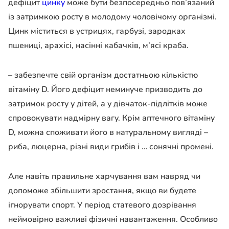
дефіцит
цинку
може бути безпосередньо пов’язаний
із затримкою росту в молодому чоловічому організмі.
Цинк міститься в устрицях, гарбузі, зародках
пшениці, арахісі, насінні кабачків, м’ясі краба.
– забезпечте свій організм достатньою кількістю
вітаміну D. Його дефіцит неминуче призводить до
затримок росту у дітей, а у дівчаток-підлітків може
спровокувати надмірну вагу. Крім аптечного вітаміну
D, можна споживати його в натуральному вигляді –
риба, люцерна, різні види грибів і … сонячні промені.
Але навіть правильне харчування вам навряд чи
допоможе збільшити зростання, якщо ви будете
ігнорувати спорт. У період статевого дозрівання
неймовірно важливі фізичні навантаження. Особливо