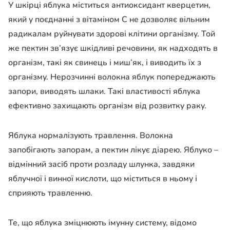
У шкірці яблука міститься антиоксидант кверцетин,
який у поєднанні з вітаміном С не дозволяє вільним
радикалам руйнувати здорові клітини організму. Той
же пектин зв’язує шкідливі речовини, як надходять в
організм, такі як свинець і миш’як, і виводить їх з
організму. Нерозчинні волокна яблук попереджають
запори, виводять шлаки. Такі властивості яблука
ефективно захищають організм від розвитку раку.
Яблука нормалізують травлення. Волокна
запобігають запорам, а пектин лікує діарею. Яблуко –
відмінний засіб проти розладу шлунка, завдяки
яблучної і винної кислоти, що міститься в ньому і
сприяють травленню.
Те, що яблука зміцнюють імунну систему, відомо