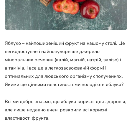
Яблуко – найпоширеніший фрукт на нашому столі. Це
легкодоступне і найпопулярніше джерело
мінеральних речовин (калій, магній, натрій, залізо) і
вітамінів. І все це в легкозасвоюваній формі і
оптимальних для людського організму сполученнях.
Якими ще цінними властивостями володіють яблука?
Всі ми добре знаємо, що яблука корисні для здоров’я,
але лише недавно вчені розкрили всі корисні
властивості фрукта.