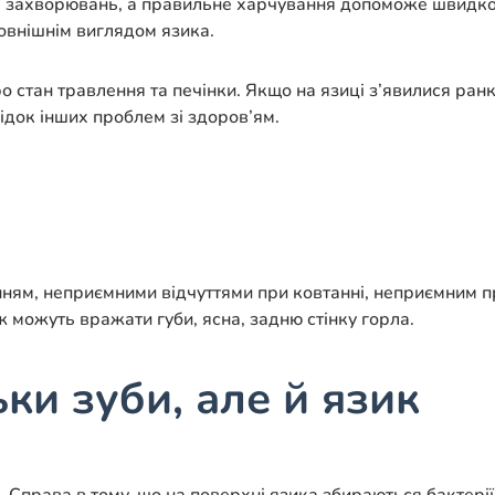
х захворювань, а правильне харчування допоможе швидко 
зовнішнім виглядом язика.
 стан травлення та печінки. Якщо на язиці з’явилися ранк
ідок інших проблем зі здоров’ям.
ням, неприємними відчуттями при ковтанні, неприємним п
 можуть вражати губи, ясна, задню стінку горла.
ьки зуби, але й язик