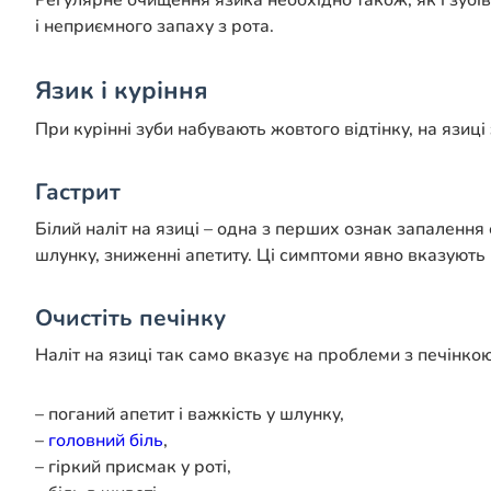
Регулярне очищення язика необхідно також, як і зубів
і неприємного запаху з рота.
Язик і куріння
При курінні зуби набувають жовтого відтінку, на язиці 
Гастрит
Білий наліт на язиці – одна з перших ознак запалення 
шлунку, зниженні апетиту. Ці симптоми явно вказують
Очистіть печінку
Наліт на язиці так само вказує на проблеми з печінко
– поганий апетит і важкість у шлунку,
–
головний біль
,
– гіркий присмак у роті,