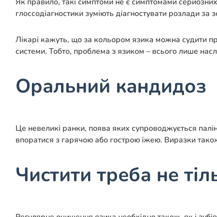
Як правило, такі симптоми не є симптомами серйозни
глоссодіагностики зуміють діагностувати розлади за 
Лікарі кажуть, що за кольором язика можна судити про
системи. Тобто, проблема з язиком – всього лише насл
Оральний кандидоз
Це невеликі ранки, поява яких супроводжується палін
впоратися з гарячою або гострою їжею. Виразки також
Чистити треба не тіл