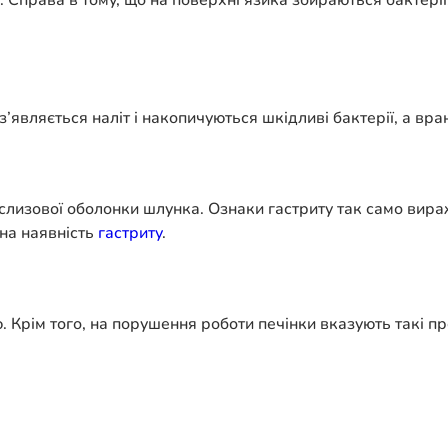
. Справа в тому, що на поверхні язика збираються бактері
з’являється наліт і накопичуються шкідливі бактерії, а вра
слизової оболонки шлунка. Ознаки гастриту так само виража
 на наявність
гастриту
.
ю. Крім того, на порушення роботи печінки вказують такі пр