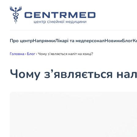
Про центр
Напрямки
Лікарі та медперсонал
Новини
Блог
К
Головна
›
Блог
›
Чому з’являється наліт на язиці?
Чому з’являється нал