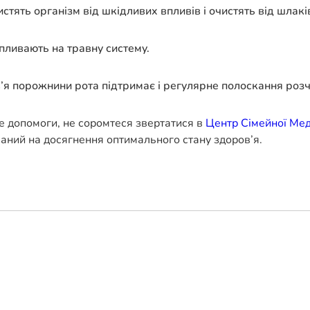
истять організм від шкідливих впливів і очистять від шлакі
впливають на травну систему.
в’я порожнини рота підтримає і регулярне полоскання розч
е допомоги, не соромтеся звертатися в
Центр Сімейної Ме
ваний на досягнення оптимального стану здоров’я.