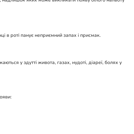
ї, надлишок яких може викликати появу білого нальоту
нці в роті панує неприємний запах і присмак.
ються у здутті живота, газах, нудоті, діареї, болях у
ояви: