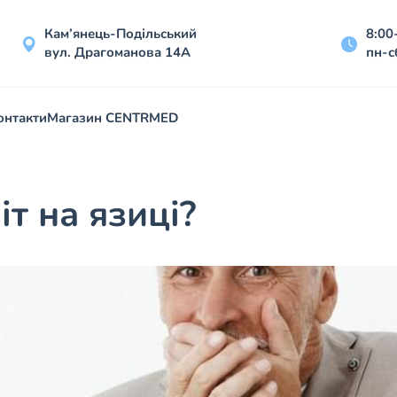
Кам’янець-Подільський
8:00
вул. Драгоманова 14А
пн-с
онтакти
Магазин CENTRMED
іт на язиці?