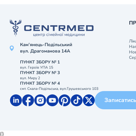
ПР
Лік
Кам’янець-Подільський
На
вул. Драгоманова 14А
Нов
Сер
ПУНКТ ЗБОРУ № 1
вул. Героїв УПА 15
ПУНКТ ЗБОРУ № 3
вул. Миру 2
ПУНКТ ЗБОРУ № 4
смт. Скала-Подільська, вул.Грушевського 103
Записатис
{}