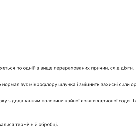
яється по одній з вище перерахованих причин, слід діяти.
о нормалізує мікрофлору шлунка і зміцнить захисні сили ор
ку з додаванням половини чайної ложки харчової соди. Та
алися термічній обробці.