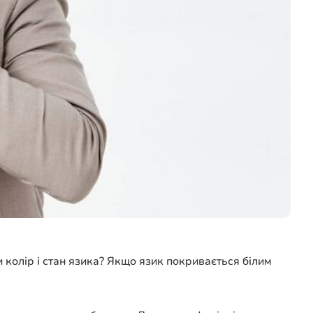
колір і стан язика? Якщо язик покривається білим