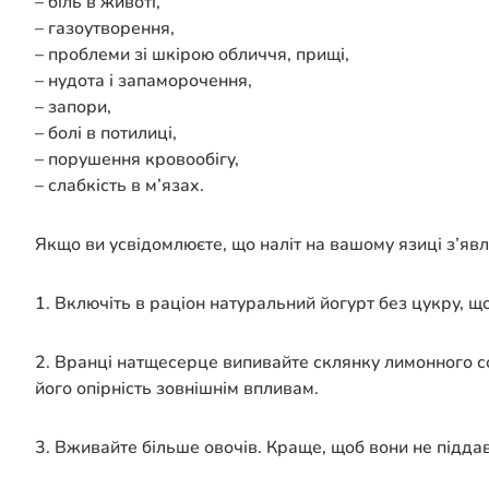
– біль в животі,
– газоутворення,
– проблеми зі шкірою обличчя, прищі,
– нудота і запаморочення,
– запори,
– болі в потилиці,
– порушення кровообігу,
– слабкість в м’язах.
Якщо ви усвідомлюєте, що наліт на вашому язиці з’явл
1. Включіть в раціон натуральний йогурт без цукру, щ
2. Вранці натщесерце випивайте склянку лимонного со
його опірність зовнішнім впливам.
3. Вживайте більше овочів. Краще, щоб вони не піддав