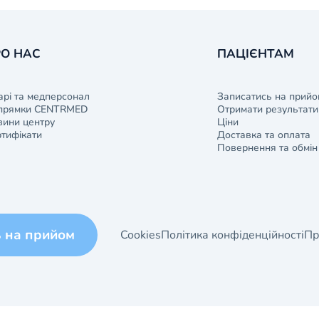
О НАС
ПАЦІЄНТАМ
арі та медперсонал
Записатись на прийо
прямки CENTRMED
Отримати результати 
ини центру
Ціни
тифікати
Доставка та оплата
Повернення та обмін
ь на прийом
Cookies
Політика конфіденційності
Пр