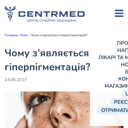
Головна
›
Блог
›
Чому з’являється гіперпігментація?
ПРО
Чому з’являється
НА
ЛІКАРІ ТА
гіперпігментація?
Н
КО
24.05.2017
МАГАЗИ
РЕЄС
ОТРИМАТИ