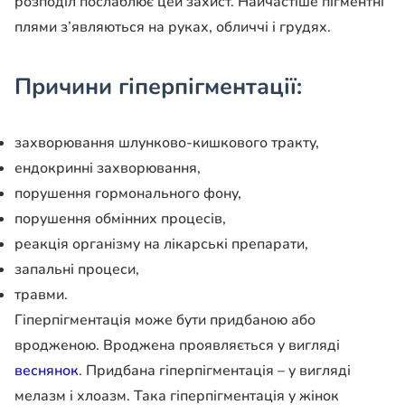
розподіл послаблює цей захист. Найчастіше пігментні
плями з’являються на руках, обличчі і грудях.
Причини гіперпігментації:
захворювання шлунково-кишкового тракту,
ендокринні захворювання,
порушення гормонального фону,
порушення обмінних процесів,
реакція організму на лікарські препарати,
запальні процеси,
травми.
Гіперпігментація може бути придбаною або
вродженою. Вроджена проявляється у вигляді
веснянок
. Придбана гіперпігментація – у вигляді
мелазм і хлоазм. Така гіперпігментація у жінок