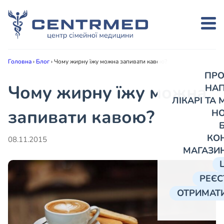
Головна
›
Блог
›
Чому жирну їжу можна запивати кавою?
ПРО
Чому жирну їжу можна
НА
ЛІКАРІ ТА
запивати кавою?
Н
КО
08.11.2015
МАГАЗИ
РЕЄС
ОТРИМАТИ