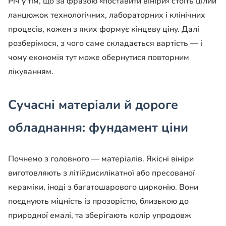
Річ у тім, що за фразою «поставити вініри» стоїть цілий
ланцюжок технологічних, лабораторних і клінічних
процесів, кожен з яких формує кінцеву ціну. Далі
розберімося, з чого саме складається вартість — і
чому економія тут може обернутися повторним
лікуванням.
Сучасні матеріали й дороге
обладнання: фундамент ціни
Почнемо з головного — матеріалів. Якісні вініри
виготовляють з літійдисилікатної або пресованої
кераміки, іноді з багатошарового цирконію. Вони
поєднують міцність із прозорістю, близькою до
природної емалі, та зберігають колір упродовж