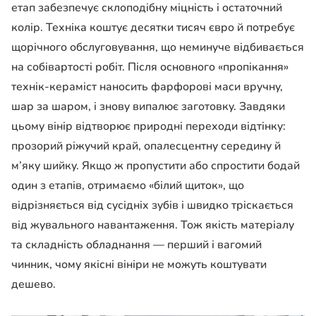
етап забезпечує склоподібну міцність і остаточний
колір. Техніка коштує десятки тисяч євро й потребує
щорічного обслуговування, що неминуче відбивається
на собівартості робіт. Після основного «пропікання»
технік-кераміст наносить фарфорові маси вручну,
шар за шаром, і знову випалює заготовку. Завдяки
цьому вінір відтворює природні переходи відтінку:
прозорий ріжучий край, опалесцентну середину й
м’яку шийку. Якщо ж пропустити або спростити бодай
один з етапів, отримаємо «білий щиток», що
відрізняється від сусідніх зубів і швидко тріскається
від жувального навантаження. Тож якість матеріалу
та складність обладнання — перший і вагомий
чинник, чому якісні вініри не можуть коштувати
дешево.