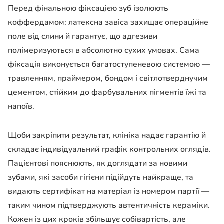
Перед фінальною фіксацією зуб ізолюють
коффердамом: латексна завіса захищає операційне
поле від слини й гарантує, що адгезиви
полімеризуються в абсолютно сухих умовах. Сама
фіксація виконується багатоступеневою системою —
травленням, праймером, бондом і світлотверднучим
цементом, стійким до фарбувальних пігментів їжі та
напоїв.
Щоби закріпити результат, клініка надає гарантію й
складає індивідуальний графік контрольних оглядів.
Пацієнтові пояснюють, як доглядати за новими
зубами, які засоби гігієни підійдуть найкраще, та
видають сертифікат на матеріал із номером партії —
таким чином підтверджують автентичність кераміки.
Кожен із цих кроків збільшує собівартість, але