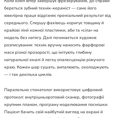
Коли комп’ютер завершує фрезерування, до справи
береться зубний технік-кераміст — саме його
ювелірна праця відрізняє преміальний результат від
середнього. Спершу фахівець коригує товщину й
крайові лінії кожної пластинки, аби та «сіла» на
модель без натягу. Далі починається художнє
розписування: технік вручну наносить фарфорові
маси різної прозорості, що імітують глибину
натуральної емалі й легку опалесценцію ріжучого
краю. Кожен шар сушать, випалюють, охолоджують
— і так декілька циклів.
Паралельно стоматолог використовує цифровий
протокол: внутрішньоротовий сканер, фотографії
крупним планом, програму моделювання посмішки.
Пацієнт бачить свій майбутній вигляд на екрані й