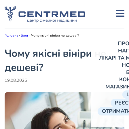
Головна
›
Блог
›
Чому якісні вініри не дешеві?
ПРО
Чому якісні вініри не
НА
ЛІКАРІ ТА
дешеві?
Н
КО
19.08.2025
МАГАЗИ
РЕЄС
ОТРИМАТИ