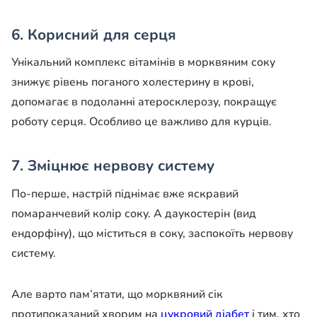
6. Корисний для серця
Унікальний комплекс вітамінів в морквяним соку
знижує рівень поганого холестерину в крові,
допомагає в подоланні атеросклерозу, покращує
роботу серця. Особливо це важливо для курців.
7. Зміцнює нервову систему
По-перше, настрій піднімає вже яскравий
помаранчевий колір соку. А даукостерін (вид
ендорфіну), що міститься в соку, заспокоїть нервову
систему.
Але варто пам’ятати, що морквяний сік
протипоказаний хворим на
цукровий діабет
і тим, хто