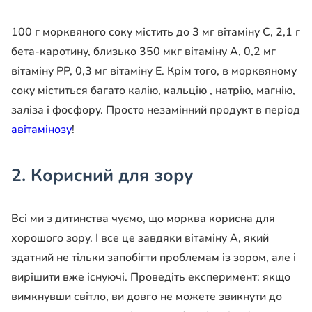
100 г морквяного соку містить до 3 мг вітаміну С, 2,1 г
бета-каротину, близько 350 мкг вітаміну А, 0,2 мг
вітаміну РР, 0,3 мг вітаміну Е. Крім того, в морквяному
соку міститься багато калію, кальцію , натрію, магнію,
заліза і фосфору. Просто незамінний продукт в період
авітамінозу
!
2. Корисний для зору
Всі ми з дитинства чуємо, що морква корисна для
хорошого зору. І все це завдяки вітаміну А, який
здатний не тільки запобігти проблемам із зором, але і
вирішити вже існуючі. Проведіть експеримент: якщо
вимкнувши світло, ви довго не можете звикнути до