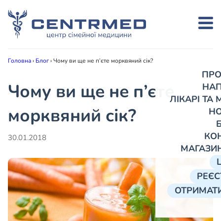
Головна
›
Блог
›
Чому ви ще не п’єте морквяний сік?
ПРО
Чому ви ще не п’єте
НА
ЛІКАРІ ТА
морквяний сік?
Н
КО
30.01.2018
МАГАЗИ
РЕЄС
ОТРИМАТИ