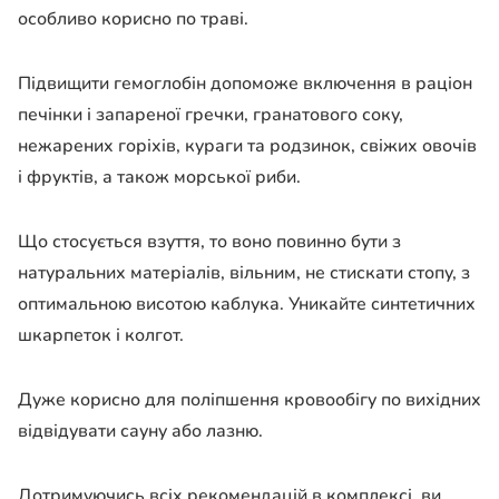
особливо корисно по траві.
Підвищити гемоглобін допоможе включення в раціон
печінки і запареної гречки, гранатового соку,
нежарених горіхів, кураги та родзинок, свіжих овочів
і фруктів, а також морської риби.
Що стосується взуття, то воно повинно бути з
натуральних матеріалів, вільним, не стискати стопу, з
оптимальною висотою каблука. Уникайте синтетичних
шкарпеток і колгот.
Дуже корисно для поліпшення кровообігу по вихідних
відвідувати сауну або лазню.
Дотримуючись всіх рекомендацій в комплексі, ви