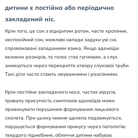
дитини є постійно або періодично
закладений ніс.
Крім того, це сон з відкритим ротом, часте хропіння,
неспокійний сон, можливі напади задухи уві сні,
спровоковані западанням язика. Якщо аденоїди
великих розмірів, то голос стає гугнявим, а слух
знижується через перекриття отвору слухової труби.
Такі діти часто стають неуважними і розсіяними.
Крім постійно закладеного носа, частих вірусів,
тривалу присутність симптомів аденоїдів може
провокувати порушення формування лицьового
скелета. При цьому нижня щелепа подовжується,
порушується формування прикусу через патологію
твердого піднебіння, обличчя дитини набуває