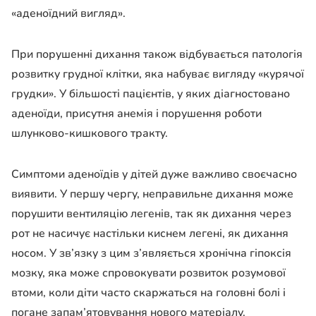
«аденоїдний вигляд».
При порушенні дихання також відбувається патологія
розвитку грудної клітки, яка набуває вигляду «курячої
грудки». У більшості пацієнтів, у яких діагностовано
аденоїди, присутня анемія і порушення роботи
шлунково-кишкового тракту.
Симптоми аденоїдів у дітей дуже важливо своєчасно
виявити. У першу чергу, неправильне дихання може
порушити вентиляцію легенів, так як дихання через
рот не насичує настільки киснем легені, як дихання
носом. У зв’язку з цим з’являється хронічна гіпоксія
мозку, яка може спровокувати розвиток розумової
втоми, коли діти часто скаржаться на головні болі і
погане запам’ятовування нового матеріалу.