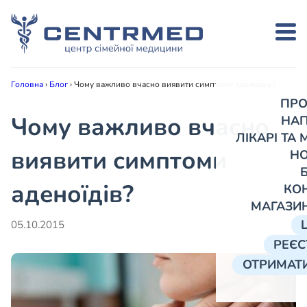
Головна
›
Блог
›
Чому важливо вчасно виявити симптоми аденоїдів?
ПРО
Чому важливо вчасно
НА
ЛІКАРІ ТА
виявити симптоми
Н
аденоїдів?
КО
МАГАЗИ
05.10.2015
РЕЄС
ОТРИМАТИ