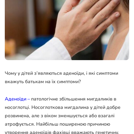
Чому у дітей з’являються аденоїди, і які симптоми
вкажуть батькам на їх симптоми?
Аденоїди –
патологічне збільшення мигдаликів в
носоглотці. Носоглоткова мигдалина у дітей добре
розвинена, але з віком зменшується або взагалі
атрофується. Найбільш поширеною причиною
утворення аденоїдів фахівці вважають генетичну.