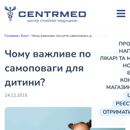
Головна
›
Блог
›
Чому важливе почуття самоповаги для дитини?
ПРО
Чому важливе почуття
НА
ЛІКАРІ ТА
самоповаги для
Н
дитини?
КО
МАГАЗИ
24.12.2015
РЕЄС
ОТРИМАТИ