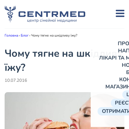
Головна
›
Блог
›
Чому тягне на шкідливу їжу?
ПРО
Чому тягне на шкідливу
НА
ЛІКАРІ ТА
їжу?
Н
КО
10.07.2016
МАГАЗИ
РЕЄС
ОТРИМАТИ