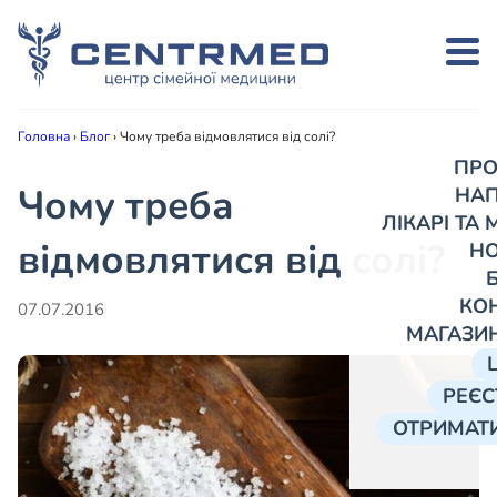
Головна
›
Блог
›
Чому треба відмовлятися від солі?
ПРО
Чому треба
НА
ЛІКАРІ ТА
відмовлятися від солі?
Н
КО
07.07.2016
МАГАЗИ
РЕЄС
ОТРИМАТИ