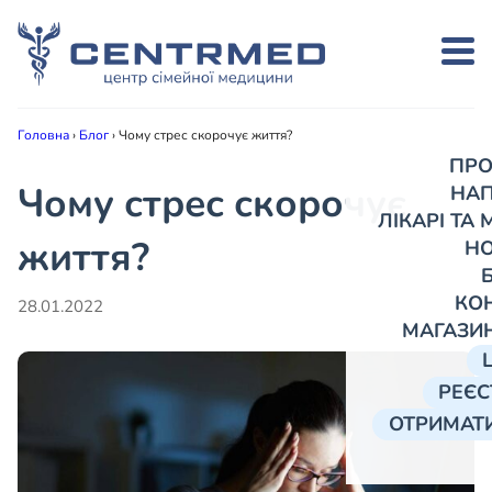
Головна
›
Блог
›
Чому стрес скорочує життя?
ПРО
Чому стрес скорочує
НА
ЛІКАРІ ТА
життя?
Н
КО
28.01.2022
МАГАЗИ
РЕЄС
ОТРИМАТИ