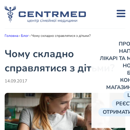
Головна
›
Блог
›
Чому складно справлятися з дітьми?
ПРО
Чому складно
НА
ЛІКАРІ ТА
справлятися з дітьми?
Н
КО
14.09.2017
МАГАЗИ
РЕЄС
ОТРИМАТИ