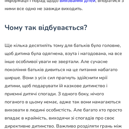
інформації і порад щодо
виховання дітей
, впоратися з
ними все одно не завжди виходить.
Чому так відбувається?
Ще кілька десятиліть тому для батьків було головне,
щоб дитина була одягнена, взута і нагодована, на все
інше особливої ​​уваги не звертали. Але сучасне
покоління батьків дивиться на це питання набагато
ширше. Вони з усіх сил прагнуть здійснити мрії
дитини, щоб подарувати їй казкове дитинство і
приємні дитячі спогади. З одного боку, нічого
поганого в цьому немає, адже так вони намагаються
виховати в людині особистість. Але багато хто просто
впадає в крайність, виходячи зі спогадів про своє
директивне дитинство. Важливо розділяти грань між