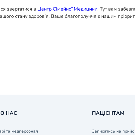
еся звертатися в
Центр Сімейної Медицини
. Тут вам забез
ашого стану здоров’я. Ваше благополуччя є нашим пріорит
О НАС
ПАЦІЄНТАМ
арі та медперсонал
Записатись на прийо