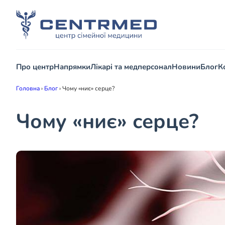
Про центр
Напрямки
Лікарі та медперсонал
Новини
Блог
К
Головна
›
Блог
›
Чому «ниє» серце?
Чому «ниє» серце?