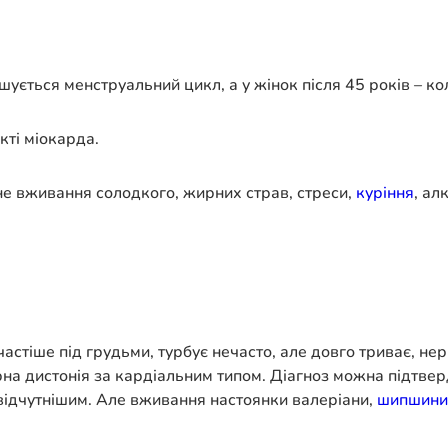
шується менструальний цикл, а у жінок після 45 років – ко
кті міокарда.
е вживання солодкого, жирних страв, стреси,
куріння
, ал
частіше під грудьми, турбує нечасто, але довго триває, н
на дистонія за кардіальним типом. Діагноз можна підтверд
ш відчутнішим. Але вживання настоянки валеріани,
шипшини