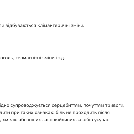
ли відбуваються клімактеричні зміни.
коголь, геомагнітні зміни і т.д.
ерідко супроводжується серцебиттям, почуттям тривоги,
ити при таких ознаках: біль не проходить після
, хмелю або інших заспокійливих засобів усуває