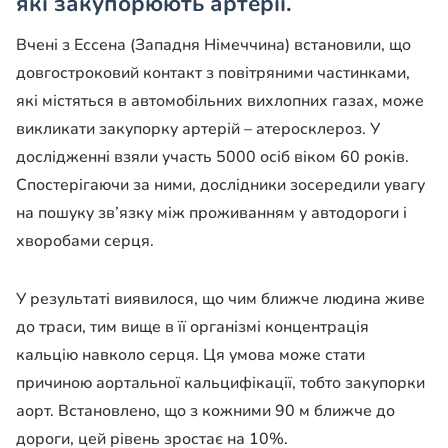
які закупорюють артерії.
Вчені з Ессена (Западня Німеччина) встановили, що
довгостроковий контакт з повітряними частинками,
які містяться в автомобільних вихлопних газах, може
викликати закупорку артерій – атеросклероз. У
дослідженні взяли участь 5000 осіб віком 60 років.
Спостерігаючи за ними, дослідники зосередили увагу
на пошуку зв’язку між проживанням у автодороги і
хворобами серця.
У результаті виявилося, що чим ближче людина живе
до траси, тим вище в її організмі концентрація
кальцію навколо серця. Ця умова може стати
причиною аортальної кальцифікації, тобто закупорки
аорт. Встановлено, що з кожними 90 м ближче до
дороги, цей рівень зростає на 10%.