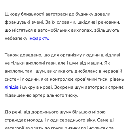
Шкоду близькості автотраси до будинку довели і
французькі вчені. За їх словами, шкідливі речовини,
що містяться в автомобільних вихлопах, збільшують
небезпеку
інфаркту.
Також доведено, що для організму людини шкідливі
не тільки вихлопні гази, але і шум від машин. Як
вихлопи, так і шум, викликають дисбаланс в нервовій
системі людини, яка контролює кров’яний тиск, рівень
ліпідів
і цукру в крові. Зокрема шум автотраси сприяє
підвищенню артеріального тиску.
До речі, від дорожнього шуму більшою мірою
страждає молодь і люди середнього віку. Саме ці
категорії входять до групи ризику по інсультах та