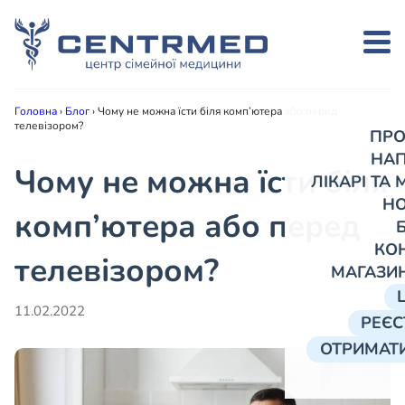
Головна
›
Блог
›
Чому не можна їсти біля комп’ютера або перед
телевізором?
ПРО
НА
Чому не можна їсти біля
ЛІКАРІ ТА
Н
комп’ютера або перед
КО
телевізором?
МАГАЗИ
11.02.2022
РЕЄС
ОТРИМАТИ