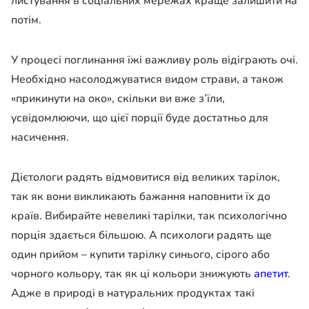
листування в соціальних мережах краще залишити на
потім.
У процесі поглинання їжі важливу роль відіграють очі.
Необхідно насолоджуватися видом страви, а також
«прикинути на око», скільки ви вже з’їли,
усвідомлюючи, що цієї порції буде достатньо для
насичення.
Дієтологи радять відмовитися від великих тарілок,
так як вони викликають бажання наповнити їх до
країв. Вибирайте невеликі тарілки, так психологічно
порція здається більшою. А психологи радять ще
один прийом – купити тарілку синього, сірого або
чорного кольору, так як ці кольори знижують
апетит
.
Адже в природі в натуральних продуктах такі