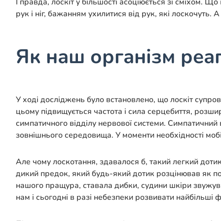
І правда, лоскіт у більшості асоціюється зі сміхом. 
рук і ніг, бажанням ухилитися від рук, які лоскочуть.
Як наш організм реаг
У ході досліджень було встановлено, що лоскіт супр
цьому підвищується частота і сила серцебиття, розширю
симпатичного відділу нервової системи. Симпатичний 
зовнішнього середовища. У моменти необхідності мобіл
Але чому лоскотання, здавалося б, такий легкий дотик
дикий предок, який будь-який дотик розцінював як по
нашого пращура, ставала дибки, судини шкіри звужува
нам і сьогодні в разі небезпеки розвивати найбільші фі