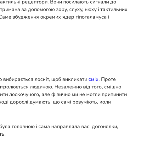
тактильні рецептори. Вони посилають сигнали до
 отримана за допомогою зору, слуху, нюху і тактильних
. Саме збудження окремих ядер гіпоталамуса і
то вибирається лоскіт, щоб викликати
сміх
. Проте
онтролюється людиною. Незалежно від того, смішно
нити лоскочучого, але фізично ми не могли припинити
ноді дорослі думають, що самі розуміють, коли
була головною і сама направляла вас: догонялки,
ть.