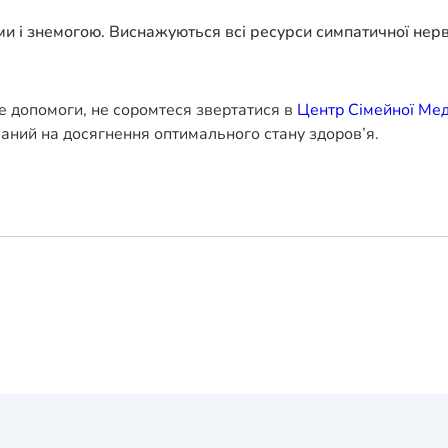
и і знемогою. Виснажуються всі ресурси симпатичної нерво
е допомоги, не соромтеся звертатися в
Центр Сімейної Ме
ваний на досягнення оптимального стану здоров’я.