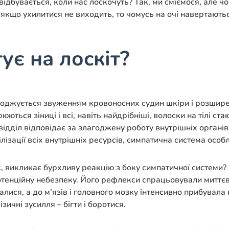
Що відбувається, коли нас лоскочуть? Так, ми сміємося, ал
 А якщо ухилитися не виходить, то чомусь на очі навертають
ує на лоскіт?
оводжується звуженням кровоносних судин шкіри і розшире
ються зіниці і всі, навіть найдрібніші, волоски на тілі ст
відділ відповідає за злагоджену роботу внутрішніх органі
ізації всіх внутрішніх ресурсів, симпатична система особл
, викликає бурхливу реакцію з боку симпатичної системи? 
тенційну небезпеку. Його рефлекси спрацьовували миттєво,
лися, а до м’язів і головного мозку інтенсивно прибувал
зичні зусилля – бігти і боротися.