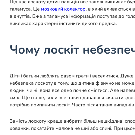
Під час лоскоту дотик пальців все також викликає бу
таламуса. Це
мозковий колектор
, в який вливаються в
відчуттів. Вже з таламуса інформація поступає до гол
викликає характерні інстинкти дикого предка.
Чому лоскіт небезпе
Діти і батьки люблять разом грати і веселитися. Дуже
небезпека лоскоту в тому, що дитина фізично не може
людині чи ні, вона все одно почне сміятися. Але напе
сміх. Ще гірше, коли все-таки вдавалося сказати «доси
потрібно припинити лоскіт. Часто після таких випадків
Замість лоскоту краще вибрати більш нешкідливі спосо
хованки, покатайте малюка не шиї або спині. При цьо