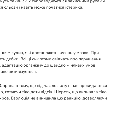
е чомусь такий сміх супроводжується захисними рухами
ся сльози і навіть може початися істерика.
нням судин, які доставляють кисень у мозок. При
ають дибки. Всі ці симптоми свідчать про порушення
в, адаптацію організму до швидко мінливих умов
иво активізується.
Справа в тому, що під час лоскоту в нас прокидається
 готуючи тіло дати відсіч. Шерсть, що вкривала тіло
а кров. Еволюція не винищила цю реакцію, дозволяючи