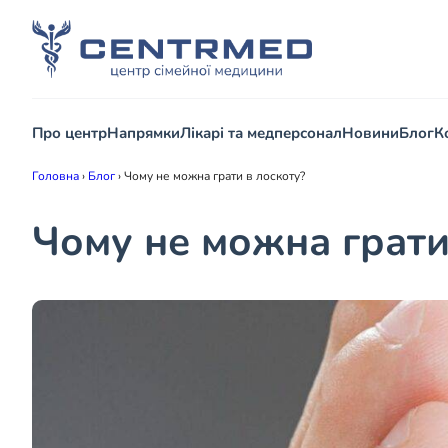
Про центр
Напрямки
Лікарі та медперсонал
Новини
Блог
К
Головна
›
Блог
›
Чому не можна грати в лоскоту?
Чому не можна грати