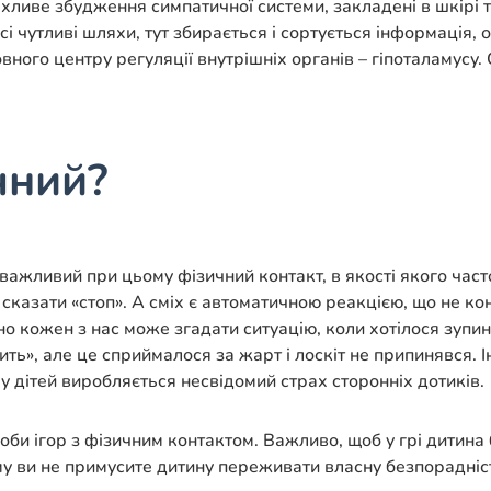
рхливе збудження симпатичної системи, закладені в шкірі 
сі чутливі шляхи, тут збирається і сортується інформація,
овного центру регуляції внутрішніх органів – гіпоталамусу
чний?
 важливий при цьому фізичний контакт, в якості якого час
 сказати «стоп». А сміх є автоматичною реакцією, що не к
вно кожен з нас може згадати ситуацію, коли хотілося зупи
ть», але це сприймалося за жарт і лоскіт не припинявся. І
 у дітей виробляється несвідомий страх сторонніх дотиків.
би ігор з фізичним контактом. Важливо, щоб у грі дитина 
му ви не примусите дитину переживати власну безпорадніс