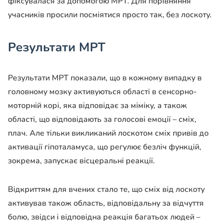
фіксувалася за допомогою МРТ. Для порівняння
учасників просили посміятися просто так, без лоскоту.
Результати МРТ
Результати МРТ показали, що в кожному випадку в
головному мозку активуються області в сенсорно-
моторній корі, яка відповідає за міміку, а також
області, що відповідають за голосові емоції – сміх,
плач. Але тільки викликаний лоскотом сміх привів до
активації гіпоталамуса, що регулює безліч функцій,
зокрема, запускає вісцеральні реакції.
Відкриттям для вчених стало те, що сміх від лоскоту
активував також область, відповідальну за відчуття
болю, звідси і відповідна реакція багатьох людей –