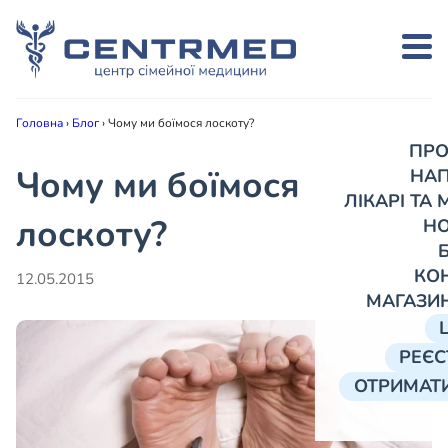
Головна
›
Блог
›
Чому ми боїмося лоскоту?
ПРО
Чому ми боїмося
НА
ЛІКАРІ ТА
лоскоту?
Н
КО
12.05.2015
МАГАЗИ
РЕЄС
ОТРИМАТИ