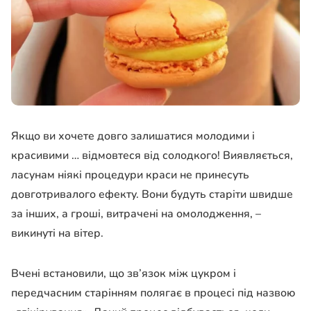
Якщо ви хочете довго залишатися молодими і
красивими … відмовтеся від солодкого! Виявляється,
ласунам ніякі процедури краси не принесуть
довготривалого ефекту. Вони будуть старіти швидше
за інших, а гроші, витрачені на омолодження, –
викинуті на вітер.
Вчені встановили, що зв’язок між цукром і
передчасним старінням полягає в процесі під назвою