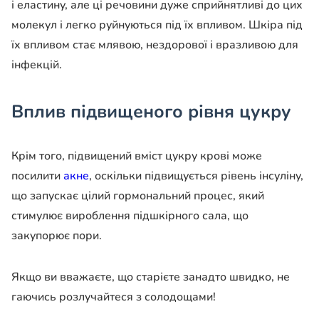
і еластину, але ці речовини дуже сприйнятливі до цих
молекул і легко руйнуються під їх впливом. Шкіра під
їх впливом стає млявою, нездорової і вразливою для
інфекцій.
Вплив підвищеного рівня цукру
Крім того, підвищений вміст цукру крові може
посилити
акне
, оскільки підвищується рівень інсуліну,
що запускає цілий гормональний процес, який
стимулює вироблення підшкірного сала, що
закупорює пори.
Якщо ви вважаєте, що старієте занадто швидко, не
гаючись розлучайтеся з солодощами!