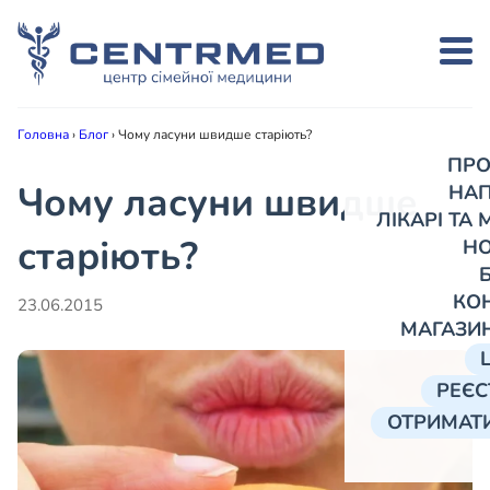
Головна
›
Блог
›
Чому ласуни швидше старіють?
ПРО
Чому ласуни швидше
НА
ЛІКАРІ ТА
старіють?
Н
КО
23.06.2015
МАГАЗИ
РЕЄС
ОТРИМАТИ