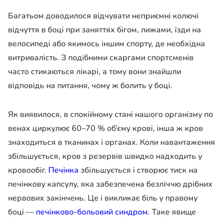
Багатьом доводилося відчувати неприємні колючі
відчуття в боці при заняттях бігом, лижами, їзди на
велосипеді або якимось іншим спорту, де необхідна
витривалість. З подібними скаргами спортсменів
часто стикаються лікарі, а тому вони знайшли
відповідь на питання, чому ж болить у боці.
Як виявилося, в спокійному стані нашого організму по
венах циркулює 60–70 % об’єму крові, інша ж кров
знаходиться в тканинах і органах. Коли навантаження
збільшується, кров з резервів швидко надходить у
кровообіг.
Печінка
збільшується і створює тиск на
печінкову капсулу, яка забезпечена безліччю дрібних
нервових закінчень. Це і викликає біль у правому
боці —
печінково-больовий синдром
. Таке явище