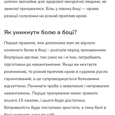
цілком звичайне для здорової некурячої людини, не
звиклої тренуватися. Біль у лівому боці — прояв
реакції селезінки на різкий приплив крові.
Як уникнути болю в боці?
Перше правило, яке допоможе вам не відчути
колючого болю в боці – розігрів перед тренуванням.
Внутрішні органи, так само як і м’язи, потребують
підготовки до навантаження. Якщо ви нехтуєте
розминкою, то різкий приплив крові в судинне русло
гарантований, а це супроводжується больовими
відчуттями. Починати треба з невеликих і нетривалих
навантажень. Перше тренування може тривати
всього 15 хвилин, і цього буде достатньо.
Витривалість буде поступово зростати, а тому болі в
боці зникнуть самі по собі.