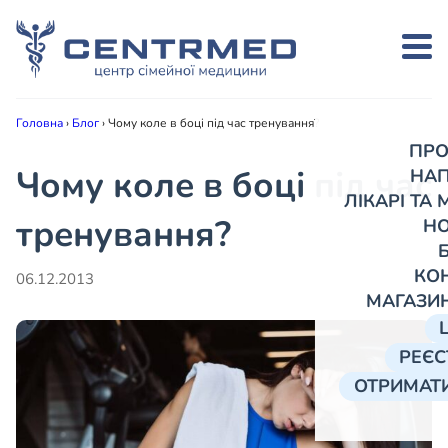
Головна
›
Блог
›
Чому коле в боці під час тренування?
ПРО
Чому коле в боці під час
НА
ЛІКАРІ ТА
тренування?
Н
КО
06.12.2013
МАГАЗИ
РЕЄС
ОТРИМАТИ