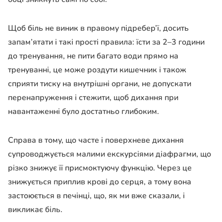
Щоб біль не виник в правому підребер’ї, досить
запам’ятати і такі прості правила: їсти за 2–3 години
до тренування, не пити багато води прямо на
тренуванні, це може роздути кишечник і також
сприяти тиску на внутрішні органи, не допускати
перенапруження і стежити, щоб дихання при
навантаженні було достатньо глибоким.
Справа в тому, що часте і поверхневе дихання
супроводжується малими екскурсіями діафрагми, що
різко знижує її присмоктуючу функцію. Через це
знижується приплив крові до серця, а тому вона
застоюється в печінці, що, як ми вже сказали, і
викликає біль.