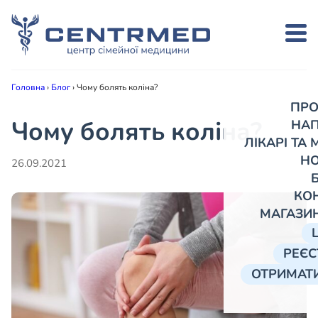
Головна
›
Блог
›
Чому болять коліна?
ПРО
Чому болять коліна?
НА
ЛІКАРІ ТА
Н
26.09.2021
КО
МАГАЗИ
РЕЄС
ОТРИМАТИ