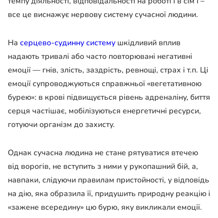
темпу діяльності, відповідальності на роботі і в сім’ї –
все це виснажує нервову систему сучасної людини.
На
серцево-судинну систему
шкідливий вплив
надають тривалі або часто повторювані негативні
емоції — гнів, злість, заздрість, ревнощі, страх і т.п. Ці
емоції супроводжуються справжньої «вегетативною
бурею»: в крові підвищується рівень адреналіну, биття
серця частішає, мобілізуються енергетичні ресурси,
готуючи організм до захисту.
Однак сучасна людина не стане рятуватися втечею
від ворогів, не вступить з ними у рукопашний бій, а,
навпаки, слідуючи правилам пристойності, у відповідь
на дію, яка образила її, придушить природну реакцію і
«зажене всередину» цю бурю, яку викликали емоції.