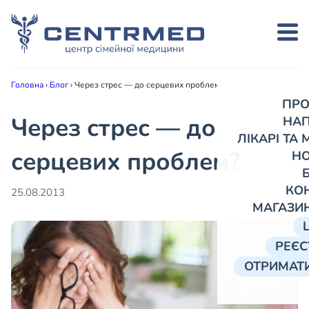
Головна
›
Блог
›
Через стрес — до серцевих проблем?
ПРО
Через стрес — до
НА
ЛІКАРІ ТА
серцевих проблем?
Н
КО
25.08.2013
МАГАЗИ
РЕЄС
ОТРИМАТИ