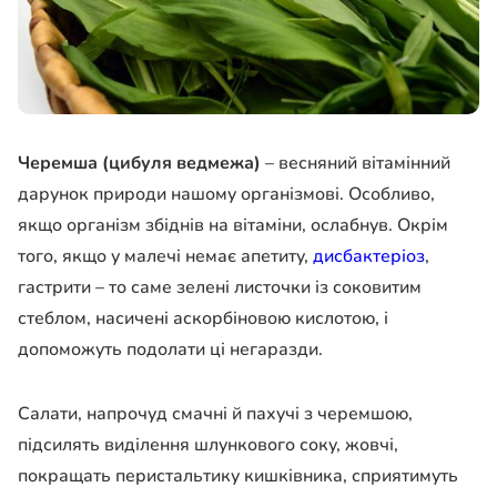
Черемша (цибуля ведмежа)
– весняний вітамінний
дарунок природи нашому організмові. Особливо,
якщо організм збіднів на вітаміни, ослабнув. Окрім
того, якщо у малечі немає апетиту,
дисбактеріоз
,
гастрити – то саме зелені листочки із соковитим
стеблом, насичені аскорбіновою кислотою, і
допоможуть подолати ці негаразди.
Салати, напрочуд смачні й пахучі з черемшою,
підсилять виділення шлункового соку, жовчі,
покращать перистальтику кишківника, сприятимуть