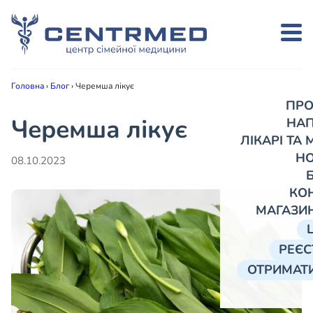
Головна
›
Блог
›
Черемша лікує
ПРО
Черемша лікує
НА
ЛІКАРІ ТА
Н
08.10.2023
КО
МАГАЗИ
РЕЄС
ОТРИМАТИ