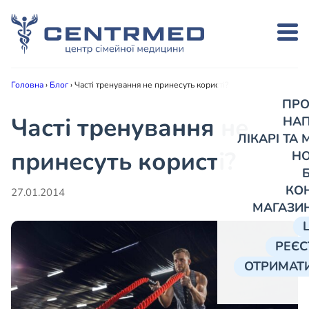
Головна
›
Блог
›
Часті тренування не принесуть користі?
ПРО
Часті тренування не
НА
ЛІКАРІ ТА
принесуть користі?
Н
КО
27.01.2014
МАГАЗИ
РЕЄС
ОТРИМАТИ