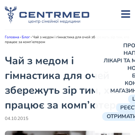
Головна
›
Блог
›
Чай з медом і гімнастика для очей збережуть зір тим, хто
працює за комп’ютером
ПРО
НА
Чай з медом і
ЛІКАРІ ТА
Н
гімнастика для очей
КО
збережуть зір тим, хто
МАГАЗИ
працює за комп’ютером
РЕЄС
ОТРИМАТИ
04.10.2015