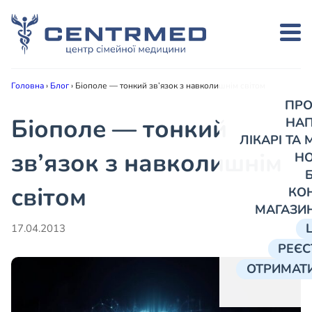
Головна
›
Блог
›
Біополе — тонкий зв’язок з навколишнім світом
ПРО
Біополе — тонкий
НА
ЛІКАРІ ТА
зв’язок з навколишнім
Н
світом
КО
МАГАЗИ
17.04.2013
РЕЄС
ОТРИМАТИ