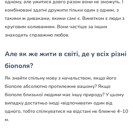
одному, але ужитися довго разом вони не зможуть. І
комбіновані здатні дружити тільки один з одним, з
такими ж диваками, якими самі є. Винятком є ​​люди з
круговим коливанням. Вони частіше за інших
знаходять справжню любов.
Але як же жити в світі, де у всіх різні
біополя?
Як знайти спільну мову з начальством, якщо його
біополе абсолютно протилежне вашому? Якщо
біополе близької людини має іншу природу? У цьому
випадку достатньо іноді «відпочивати» один від
одного, тобто спілкуватися на відстані не ближче 4–10
м.