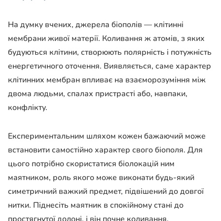
На думку вчених, джерела біополів — клітинні
мембрани живої матерії. Коливання ж атомів, з яких
будуються клітини, створюють полярність і потужність
енергетичного оточення. Виявляється, саме характер
клітинних мембран впливає на взаєморозуміння між
двома людьми, спалах пристрасті або, навпаки,
конфлікту.
Експериментальним шляхом кожен бажаючий може
встановити самостійно характер свого біополя. Для
цього потрібно скористатися біолокацій ним
маятником, роль якого може виконати будь-який
симетричний важкий предмет, підвішений до довгої
нитки. Піднесіть маятник в спокійному стані до
простягнутої долоні, і він почне коливання,