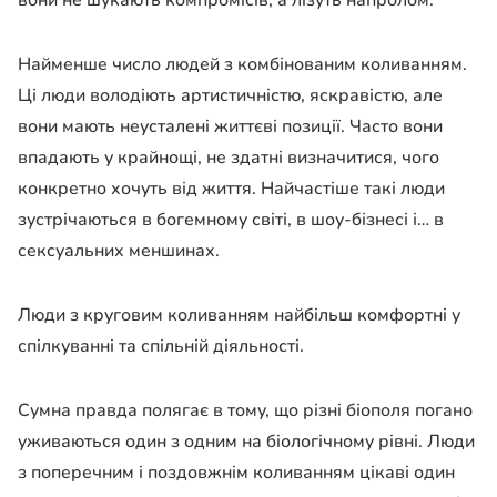
вони не шукають компромісів, а лізуть напролом.
Найменше число людей з комбінованим коливанням.
Ці люди володіють артистичністю, яскравістю, але
вони мають неусталені життєві позиції. Часто вони
впадають у крайнощі, не здатні визначитися, чого
конкретно хочуть від життя. Найчастіше такі люди
зустрічаються в богемному світі, в шоу-бізнесі і… в
сексуальних меншинах.
Люди з круговим коливанням найбільш комфортні у
спілкуванні та спільній діяльності.
Сумна правда полягає в тому, що різні біополя погано
уживаються один з одним на біологічному рівні. Люди
з поперечним і поздовжнім коливанням цікаві один