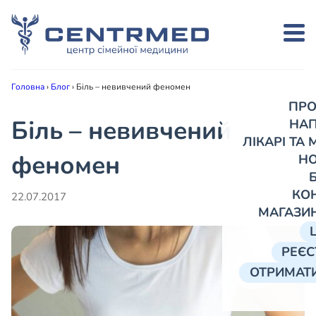
Головна
›
Блог
›
Біль – невивчений феномен
ПРО
Біль – невивчений
НА
ЛІКАРІ ТА
феномен
Н
КО
22.07.2017
МАГАЗИ
РЕЄС
ОТРИМАТИ