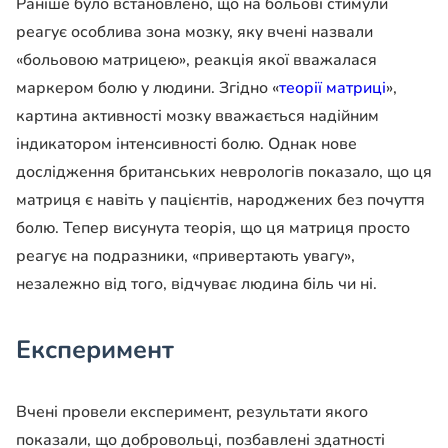
Раніше було встановлено, що на больові стимули
реагує особлива зона мозку, яку вчені назвали
«больовою матрицею», реакція якої вважалася
маркером болю у людини. Згідно «
теорії матриці
»,
картина активності мозку вважається надійним
індикатором інтенсивності болю. Однак нове
дослідження британських неврологів показало, що ця
матриця є навіть у пацієнтів, народжених без почуття
болю. Тепер висунута теорія, що ця матриця просто
реагує на подразники, «привертають увагу»,
незалежно від того, відчуває людина біль чи ні.
Експеримент
Вчені провели експеримент, результати якого
показали, що добровольці, позбавлені здатності