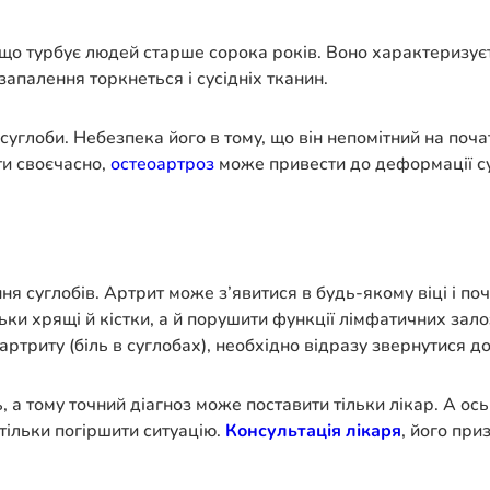
о турбує людей старше сорока років. Воно характеризуєть
запалення торкнеться і сусідніх тканин.
 суглоби. Небезпека його в тому, що він непомітний на поча
ти своєчасно,
остеоартроз
може привести до деформації с
суглобів. Артрит може з’явитися в будь-якому віці і почи
ки хрящі й кістки, а й порушити функції лімфатичних залоз
 артриту (біль в суглобах), необхідно відразу звернутися 
 а тому точний діагноз може поставити тільки лікар. А ос
тільки погіршити ситуацію.
Консультація лікаря
, його при