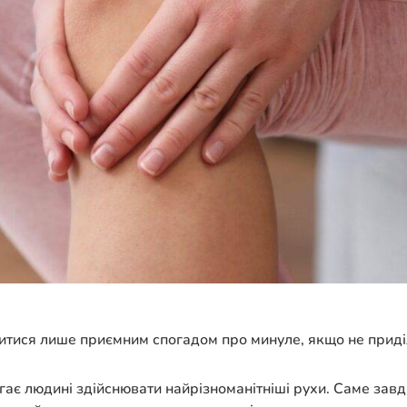
шитися лише приємним спогадом про минуле, якщо не приді
гає людині здійснювати найрізноманітніші рухи. Саме зав