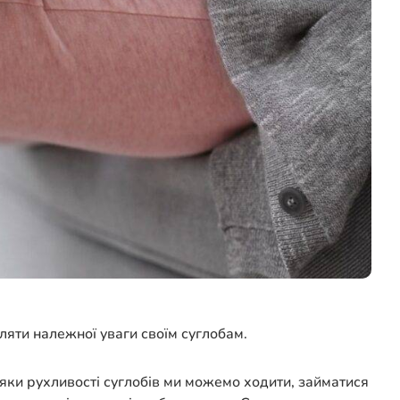
ляти належної уваги своїм суглобам.
дяки рухливості суглобів ми можемо ходити, займатися