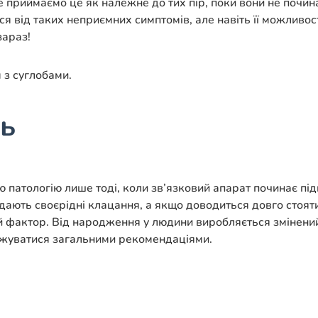
ле приймаємо це як належне до тих пір, поки вони не почин
ся від таких неприємних симптомів, але навіть її можливо
зараз!
 з суглобами.
ть
 патологію лише тоді, коли зв’язковий апарат починає під
дають своєрідні клацання, а якщо доводиться довго стояти
й фактор. Від народження у людини виробляється змінений
межуватися загальними рекомендаціями.