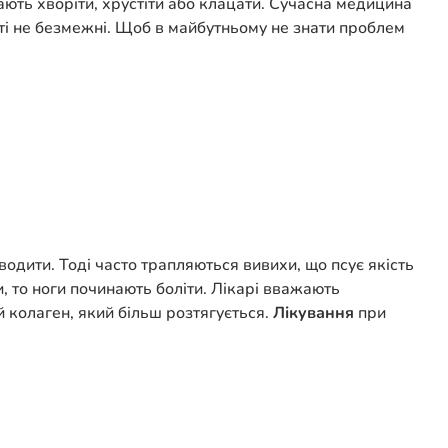
ають хворіти, хрустіти або клацати. Сучасна медицина
сті не безмежні. Щоб в майбутньому не знати проблем
водити. Тоді часто трапляються вивихи, що псує якість
, то ноги починають боліти. Лікарі вважають
 колаген, який більш розтягується.
Лікування
при