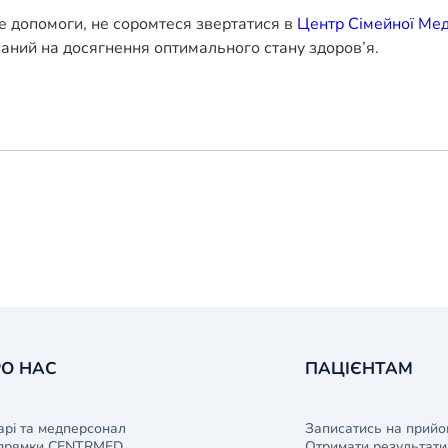
е допомоги, не соромтеся звертатися в
Центр Сімейної Ме
ваний на досягнення оптимального стану здоров’я.
О НАС
ПАЦІЄНТАМ
арі та медперсонал
Записатись на прийо
прямки CENTRMED
Отримати результати 