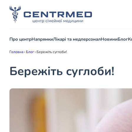
Про центр
Напрямки
Лікарі та медперсонал
Новини
Блог
К
Головна
›
Блог
›
Бережіть суглоби!
Бережіть суглоби!