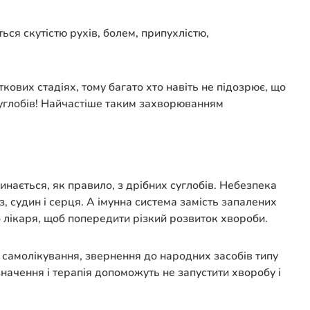
ся скутістю рухів, болем, припухлістю,
ткових стадіях, тому багато хто навіть не підозрює, що
углобів! Найчастіше таким захворюванням
нається, як правило, з дрібних суглобів. Небезпека
, судин і серця. А імунна система замість запалених
до лікаря, щоб попередити різкий розвиток хвороби.
ь самолікування, звернення до народних засобів типу
значення і терапія допоможуть не запустити хворобу і