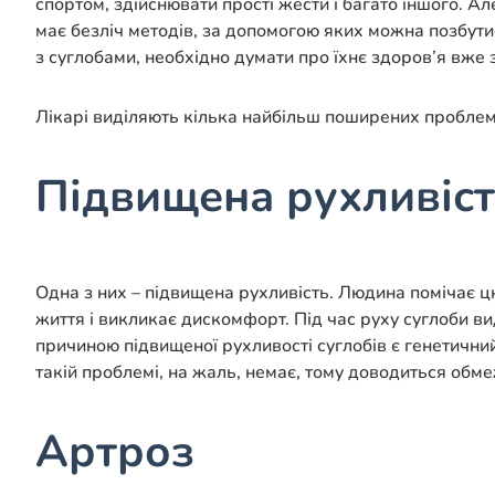
спортом, здійснювати прості жести і багато іншого. А
має безліч методів, за допомогою яких можна позбути
з суглобами, необхідно думати про їхнє здоров’я вже 
Лікарі виділяють кілька найбільш поширених проблем
Підвищена рухливіс
Одна з них – підвищена рухливість. Людина помічає цю
життя і викликає дискомфорт. Під час руху суглоби ви
причиною підвищеної рухливості суглобів є генетични
такій проблемі, на жаль, немає, тому доводиться об
Артроз