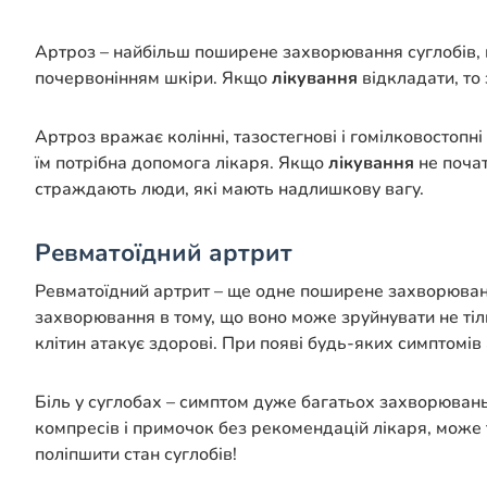
Артроз – найбільш поширене захворювання суглобів, щ
почервонінням шкіри. Якщо
лікування
відкладати, то 
Артроз вражає колінні, тазостегнові і гомілковостопні
їм потрібна допомога лікаря. Якщо
лікування
не поча
страждають люди, які мають надлишкову вагу.
Ревматоїдний артрит
Ревматоїдний артрит – ще одне поширене захворювання 
захворювання в тому, що воно може зруйнувати не тіль
клітин атакує здорові. При появі будь-яких симптомів
Біль у суглобах – симптом дуже багатьох захворювань,
компресів і примочок без рекомендацій лікаря, може 
поліпшити стан суглобів!