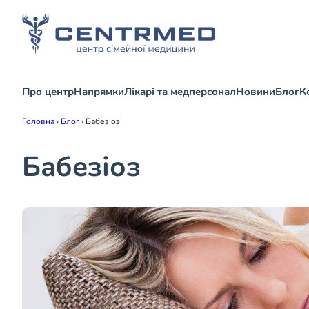
Про центр
Напрямки
Лікарі та медперсонал
Новини
Блог
К
Головна
›
Блог
›
Бабезіоз
Бабезіоз