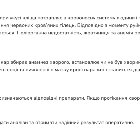
ри укусі кліща потрапляє в кровоносну систему людини і 
ння червоних кров’яних тілець. Відповідно з моменту руй
ається. Поліорганна недостатність, жовтяниця та анемія р
кар збирає анамнез хворого, встановлює чи не був хворий 
сенції та виявленні в мазку крові паразитів ставиться діа
ризначаються відповідні препарати. Якщо протікання хворо
ти аналізи та отримати надійний результат оперативно.