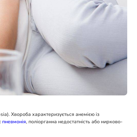
sia). Хвороба характеризується анемією із
є
пневмонія
, поліорганна недостатність або нирково-