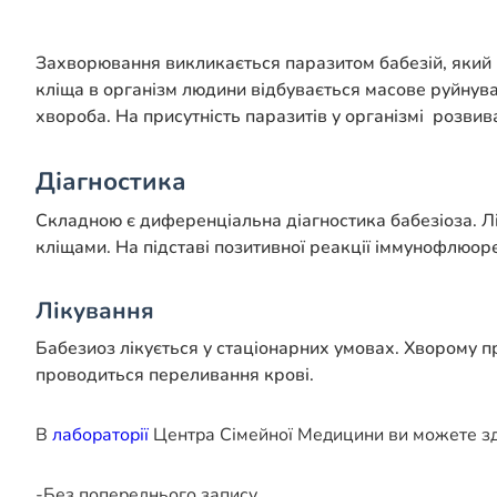
Захворювання викликається паразитом бабезій, який п
кліща в організм людини відбувається масове руйнува
хвороба. На присутність паразитів у організмі розвив
Діагностика
Складною є диференціальна діагностика бабезіоза. Лі
кліщами. На підставі позитивної реакції іммунофлюорец
Лікування
Бабезиоз лікується у стаціонарних умовах. Хворому п
проводиться переливання крові.
В
лабораторії
Центра Сімейної Медицини ви можете зда
-Без попереднього запису