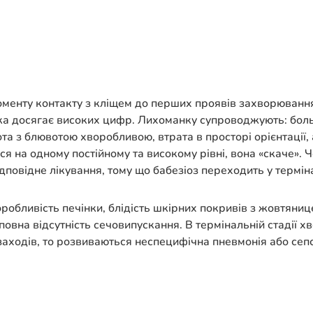
оменту контакту з кліщем до перших проявів захворювання
 яка досягає високих цифр. Лихоманку супроводжують: бол
ота з блювотою хворобливою, втрата в просторі орієнтації, а
я на одному постійному та високому рівні, вона «скаче». 
ідповідне лікування, тому що бабезіоз переходить у термін
оробливість печінки, блідість шкірних покривів з жовтяни
и повна відсутність сечовипускання. В термінальній стадії
 заходів, то розвиваються неспецифічна пневмонія або сеп