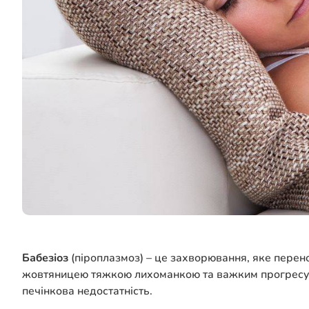
Бабезіоз
(піроплазмоз) – це захворювання, яке перено
жовтяницею тяжкою лихоманкою та важким прогресую
печінкова недостатність.