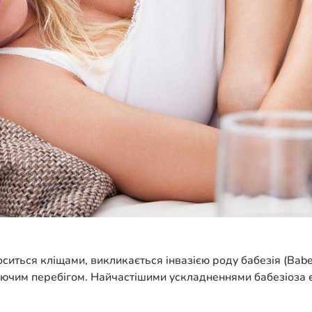
ситься кліщами, викликається інвазією роду бабезія (Babe
чим перебігом. Найчастішими ускладненнями бабезіоза 