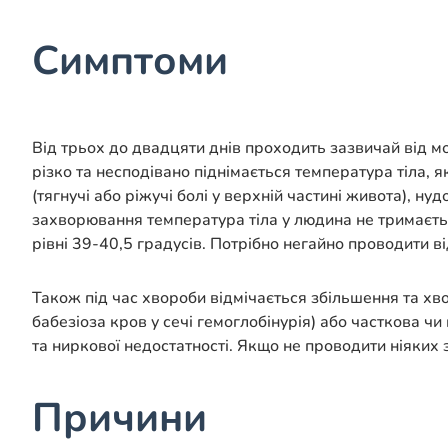
Симптоми
Від трьох до двадцяти днів проходить зазвичай від м
різко та несподівано піднімається температура тіла,
(тягнучі або ріжучі болі у верхній частині живота), нуд
захворювання температура тіла у людина не тримаєтьс
рівні 39-40,5 градусів. Потрібно негайно проводити в
Також під час хвороби відмічається збільшення та хв
бабезіоза кров у сечі гемоглобінурія) або часткова ч
та ниркової недостатності. Якщо не проводити ніяких
Причини