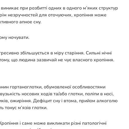
 виникає при розбитті одних в одного м’яких структур
Крім незручностей для оточуючих, хропіння може
тивного апное сну.
ому ночувати.
ресивно збільшується в міру старіння. Сильні нічні
тому, що людина зазвичай не чує власного хропіння.
тканин гортаноглотки, обумовленої особливостями
ькість носових ходів та/або глотки, поліпи в носі,
ків, ожиріння. Дефіцит сну і втома, прийом алкоголю
ь тонус м’язів глотки.
ропіння і саме може викликати різні патологічні