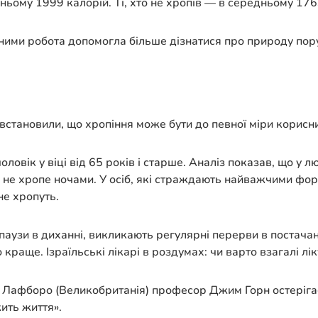
ньому 1999 калорій. Ті, хто не хропів — в середньому 176
ими робота допомогла більше дізнатися про природу поруш
і встановили, що хропіння може бути до певної міри корис
оловік у віці від 65 років і старше. Аналіз показав, що у
то не хропе ночами. У осіб, які страждають найважчими фо
не хропуть.
паузи в диханні, викликають регулярні перерви в постачан
о краще. Ізраїльські лікарі в роздумах: чи варто взагалі лі
ту Лафборо (Великобританія) професор Джим Горн остерігає
ить життя».