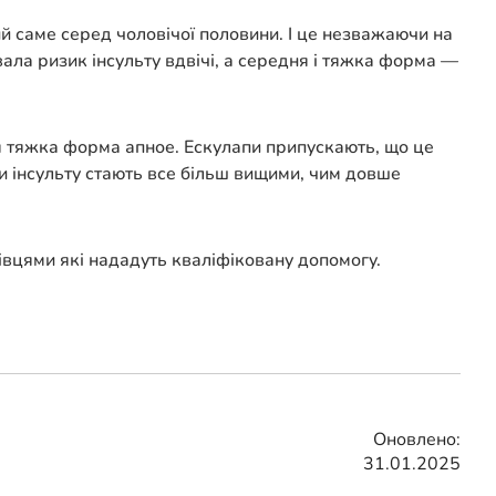
й саме серед чоловічої половини. І це незважаючи на
вала ризик інсульту вдвічі, а середня і тяжка форма —
ася тяжка форма апное. Ескулапи припускають, що це
ки інсульту стають все більш вищими, чим довше
івцями які нададуть кваліфіковану допомогу.
Оновлено:
31.01.2025