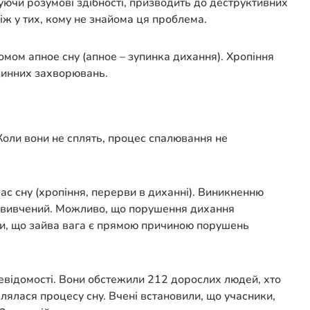
жуючи розумові здібності, призводить до деструктивних
ніж у тих, кому не знайома ця проблема.
омом апное сну (апное – зупинка дихання). Хропіння
удинних захворювань.
 Коли вони не сплять, процес спалювання не
ас сну (хропіння, перерви в диханні). Виникненню
не вивчений. Можливо, що порушення дихання
ути, що зайва вага є прямою причиною порушень
невідомості. Вони обстежили 212 дорослих людей, хто
лялася процесу сну. Вчені встановили, що учасники,