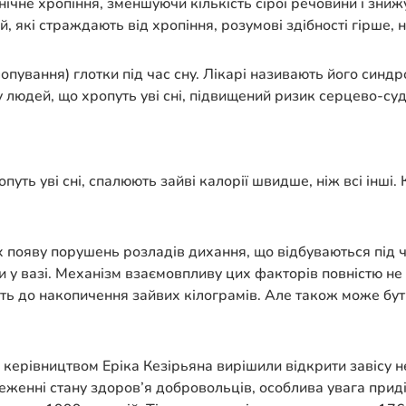
нічне хропіння, зменшуючи кількість сірої речовини і зни
й, які страждають від хропіння, розумові здібності гірше, 
пування) глотки під час сну. Лікарі називають його синдр
у людей, що хропуть уві сні, підвищений ризик серцево-с
уть уві сні, спалюють зайві калорії швидше, ніж всі інші.
 появу порушень розладів дихання, що відбуваються під ч
іни у вазі. Механізм взаємовпливу цих факторів повністю 
дить до накопичення зайвих кілограмів. Але також може б
д керівництвом Еріка Кезірьяна вирішили відкрити завісу 
еженні стану здоров’я добровольців, особлива увага приді