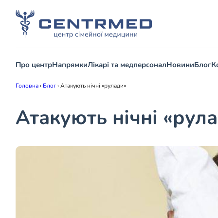
Про центр
Напрямки
Лікарі та медперсонал
Новини
Блог
К
Головна
›
Блог
›
Атакують нічні «рулади»
Атакують нічні «рул