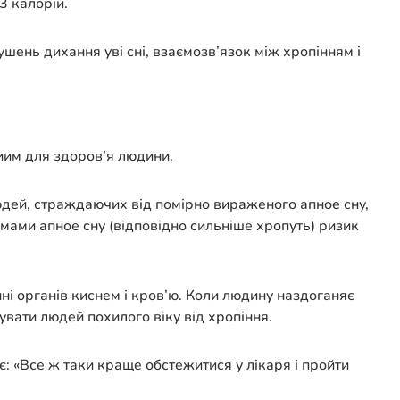
3 калорій.
ень дихання уві сні, взаємозв’язок між хропінням і
ниим для здоров’я людини.
 людей, страждаючих від помірно вираженого апное сну,
рмами апное сну (відповідно сильніше хропуть) ризик
ні органів киснем і кров’ю. Коли людину наздоганяє
кувати людей похилого віку від хропіння.
: «Все ж таки краще обстежитися у лікаря і пройти