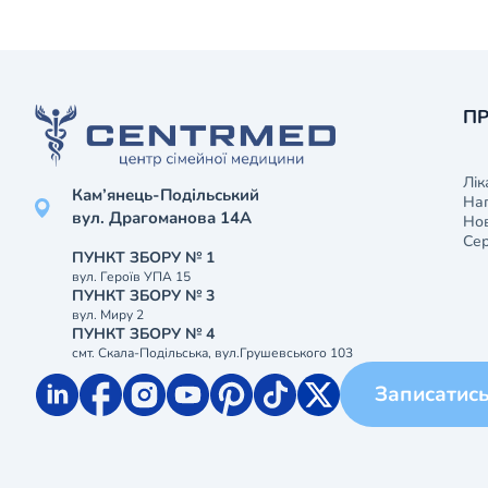
ПР
Лік
Кам’янець-Подільський
На
вул. Драгоманова 14А
Нов
Сер
ПУНКТ ЗБОРУ № 1
вул. Героїв УПА 15
ПУНКТ ЗБОРУ № 3
вул. Миру 2
ПУНКТ ЗБОРУ № 4
смт. Скала-Подільська, вул.Грушевського 103
Записатис