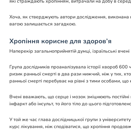
які страждають хропінням, витрачали на добу в серед
Хоча, як стверджують автори дослідження, виконана н
вагою залишається загадкою.
Хропіння корисне для здоров’я
Наперекір загальноприйнятій думці, ізраїльські вчен
Група дослідників проаналізувала історії хвороб 600 ч
ризик ранньої смерті в два рази нижчий, ніж у тих, х
ранньої смерті перебуває на рівні з тими особами, що 
Вчені вважають, що серце і мозок зміцнюють постійні 
інфаркт або інсульт, то його тіло до цього підготовлен
У той же час глава дослідницької групи з університе
курс лікування, ніж сподіватися, що хропіння продовж