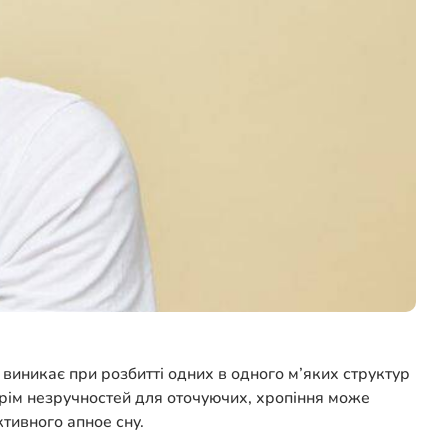
 виникає при розбитті одних в одного м’яких структур
Крім незручностей для оточуючих, хропіння може
тивного апное сну.