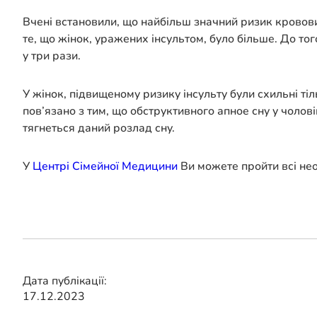
Вчені встановили, що найбільш значний ризик кровови
те, що жінок, уражених інсультом, було більше. До то
у три рази.
У жінок, підвищеному ризику інсульту були схильні ті
пов’язано з тим, що обструктивного апное сну у чолов
тягнеться даний розлад сну.
У
Центрі Сімейної Медицини
Ви можете пройти всі нео
Дата публікації:
17.12.2023