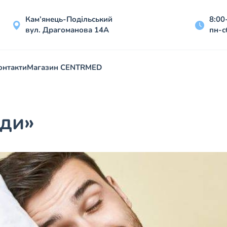
Кам’янець-Подільський
8:00
вул. Драгоманова 14А
пн-с
онтакти
Магазин CENTRMED
ади»