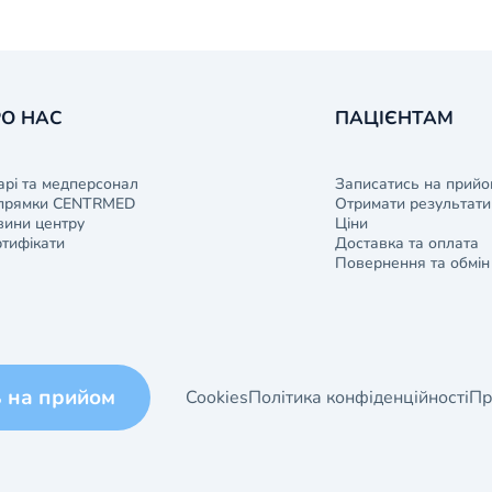
О НАС
ПАЦІЄНТАМ
арі та медперсонал
Записатись на прийо
прямки CENTRMED
Отримати результати 
ини центру
Ціни
тифікати
Доставка та оплата
Повернення та обмін
ь на прийом
Cookies
Політика конфіденційності
Пр