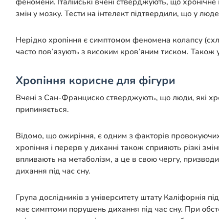
феномени. Італійські вчені стверджують, що хронічне 
змін у мозку. Тести на інтелект підтвердили, що у люде
Нерідко хропіння є симптомом феномена колапсу (схло
часто пов’язують з високим кров’яним тиском. Також 
Хропіння корисне для фігури
Вчені з Сан-Франциско стверджують, що люди, які хроп
припиняється.
Відомо, що ожиріння, є одним з факторів провокуючих
хропіння і перерв у диханні також сприяють різкі зм
впливають на метаболізм, а це в свою чергу, призво
дихання під час сну.
Група дослідників з університету штату Каліфорнія пі
має симптоми порушень дихання під час сну. При обст