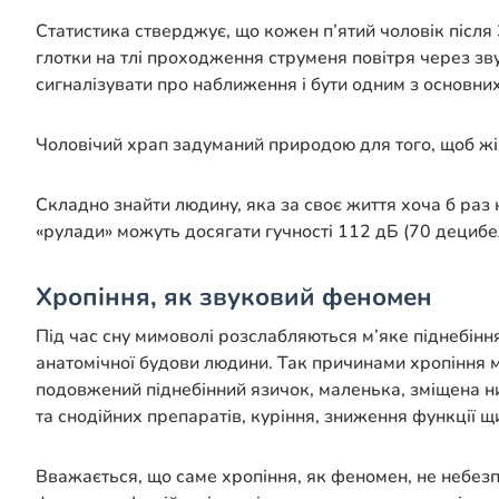
Статистика стверджує, що кожен п’ятий чоловік після 
глотки на тлі проходження струменя повітря через зв
сигналізувати про наближення і бути одним з основн
Чоловічий храп задуманий природою для того, щоб жін
Складно знайти людину, яка за своє життя хоча б раз 
«рулади» можуть досягати гучності 112 дБ (70 децибе
Хропіння, як звуковий феномен
Під час сну мимоволі розслабляються м’яке піднебіння
анатомічної будови людини. Так причинами хропіння мо
подовжений піднебінний язичок, маленька, зміщена ни
та снодійних препаратів, куріння, зниження функції щ
Вважається, що саме хропіння, як феномен, не небезпе