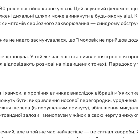
30 років постійно хропе уві сні. Цей звуковий феномен, що
ужені дихальні шляхи може виникнути в будь-якому віці. 
их симптомів серйозного захворювання — синдрому обструк
ка не надто засмучувалася, що її чоловік не прийшов дод
не храпнула. У той же час частота виявлення хропіння прог
л відповідають розмові на підвищених тонах). Парадокс у 
 і язичок, а хропіння виникає внаслідок вібрації м’яких 
жуть бути: викривлення носової перегородки, уроджена вуз
жня щелепа (із порушенням прикусу), збільшення мигдали
итовидної залози і менопаузи у жінок в свою чергу знижуют
чний, але в той же час найчастіше — це сигнал хвороби. Х