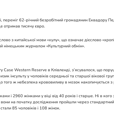
ді, переміг 62-річний безробітний громадянин Еквадору П
це отримав тисячу євро.
 слово з китайської мови «хулу», що означає дієслово «хроп
ий німецьким журналом «Культурний обмін».
у Case Western Reserve в Клівленді, з’ясувалося, що пору
зик інсульту у чоловіків середньої та старшої вікової груп
 До того ж небезпека крововиливу в мозок накопичується з
 і 2960 жінками у віці від 40 років і старше. Ні в кого з 
сі вони на початку дослідження пройшли через стандартний
тали 85 чоловіків і 108 жінок.