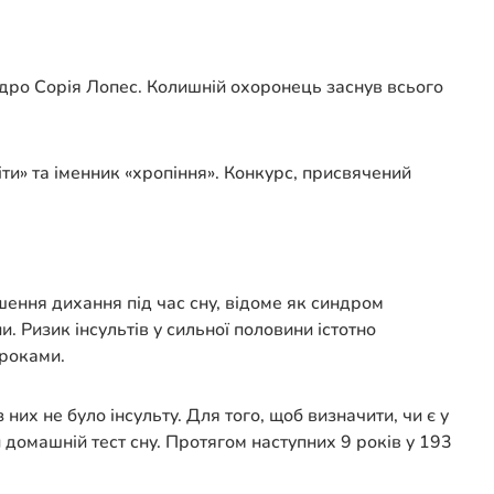
едро Сорія Лопес. Колишній охоронець заснув всього
іти» та іменник «хропіння». Конкурс, присвячений
шення дихання під час сну, відоме як синдром
и. Ризик інсультів у сильної половини істотно
 роками.
них не було інсульту. Для того, щоб визначити, чи є у
 домашній тест сну. Протягом наступних 9 років у 193