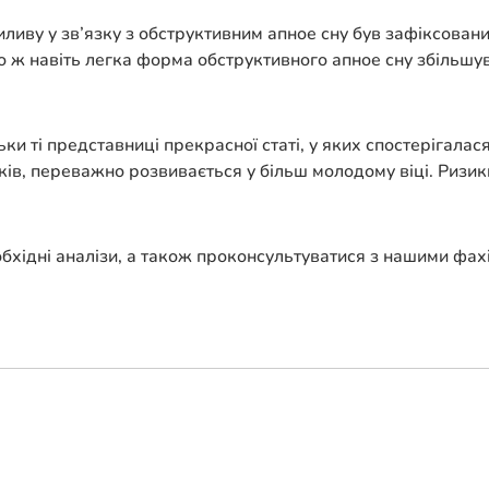
ливу у зв’язку з обструктивним апное сну був зафіксовани
го ж навіть легка форма обструктивного апное сну збільшу
льки ті представниці прекрасної статі, у яких спостерігал
іків, переважно розвивається у більш молодому віці. Ризи
бхідні аналізи, а також проконсультуватися з нашими фах