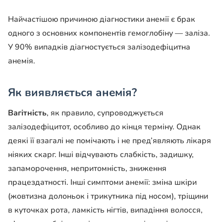
Найчастішою причиною діагностики анемії є брак
одного з основних компонентів гемоглобіну — заліза.
У 90% випадків діагностується залізодефіцитна
анемія.
Як виявляється анемія?
Вагітність
, як правило, супроводжується
залізодефіцитот, особливо до кінця терміну. Однак
деякі її взагалі не помічають і не пред’являють лікаря
ніяких скарг. Інші відчувають слабкість, задишку,
запаморочення, непритомність, зниження
працездатності. Інші симптоми анемії: зміна шкіри
(жовтизна долоньок і трикутника під носом), тріщини
в куточках рота, ламкість нігтів, випадіння волосся,