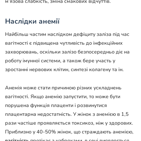
м’язова слабкість, зміна смакових відчуттів.
Наслідки анемії
Найбільш частим наслідком дефіциту заліза під час
вагітності є підвищена чутливість до інфекційних
захворювань, оскільки залізо безпосередньо діє на
роботу імунної системи, а також бере участь у
зростанні нервових клітин, синтезі колагену та ін.
Анемія може стати причиною різних ускладнень
вагітності. Якщо анемію запустити, то може бути
порушена функція плаценти і розвинутися
плацентарна недостатність. У жінок з анемією в 1,5
рази частіше проявляється токсикоз, ніж у здорових.
Приблизно у 40-50% жінок, що страждають анемією,
вагітність
протікає з набряками, в сечі виявляється