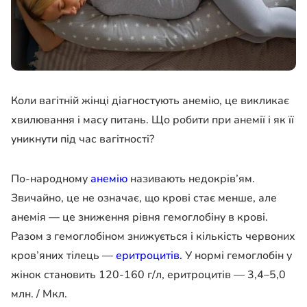
Коли вагітній жінці діагностують анемію, це викликає
хвилювання і масу питань. Що робити при анемії і як її
уникнути під час вагітності?
По-народному
анемію
називають недокрів’ям.
Звичайно, це не означає, що крові стає менше, але
анемія — це зниження рівня гемоглобіну в крові.
Разом з гемоглобіном знижується і кількість червоних
кров’яних тілець —
еритроцитів.
У нормі гемоглобін у
жінок становить 120-160 г/л, еритроцитів — 3,4–5,0
млн. / Мкл.