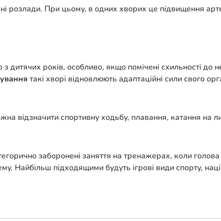
розлади. При цьому, в одних хворих це підвищення артері
 дитячих років, особливо, якщо помічені схильності до неї
кування
такі хворі відновлюють адаптаційні сили свого ор
на відзначити спортивну ходьбу, плавання, катання на лиж
тегорично заборонені заняття на тренажерах, коли голова
у. Найбільш підходящими будуть ігрові види спорту, націл