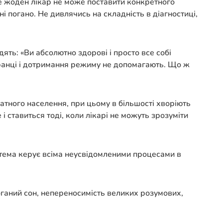
ле жоден лікар не може поставити конкретного
і погано. Не дивлячись на складність в діагностиці,
ять: «
Ви абсолютно здорові і просто все собі
а вранці і дотримання режиму не допомагають. Що ж
атного населення, при цьому в більшості хворіють
і ставиться тоді, коли лікарі не можуть зрозуміти
тема керує всіма неусвідомленими процесами в
 поганий сон, непереносимість великих розумових,