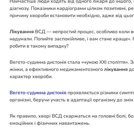
Найчастіше люди ходять від одного лікаря до іншого,
діагнозу. Показники кардіограми цілком позитивні, ре
причину хвороби встановити необхідно, адже від цьо
Лікування
ВСД — непростий процес, особливо коли всі
надумали. Попийте заспокійливе, і вам стане краще
».
робити в такому випадку?
Вегето-судинна дистонія стала «чумою XXI століття».
жінки, а ефективного медикаментозного
лікування
до
характер хвороби.
Вегето-судинна дистонія
проявляється різними симпто
організмі, беручи участь в адаптації організму до зм
Як правило, хворі ВСД скаржаться на головні болі, бол
емоційних і фізичних навантажень.