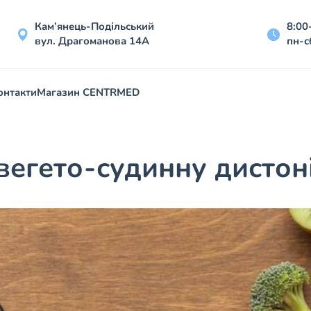
Кам’янець-Подільський
8:00
вул. Драгоманова 14А
пн-с
онтакти
Магазин CENTRMED
вегето-судинну дистон