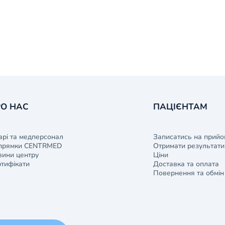
О НАС
ПАЦІЄНТАМ
арі та медперсонал
Записатись на прийо
прямки CENTRMED
Отримати результати 
ини центру
Ціни
тифікати
Доставка та оплата
Повернення та обмін