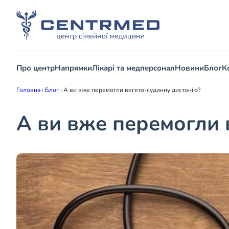
Про центр
Напрямки
Лікарі та медперсонал
Новини
Блог
К
Головна
›
Блог
›
А ви вже перемогли вегето-судинну дистонію?
А ви вже перемогли 