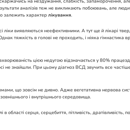
 скаржачись на нездужання, слабкість, запаморочення, а
зультати аналізів теж не викликають побоювань, але людин
го залежить характер
лікування
.
 ліки виявляються неефективними. А тут ще й лікарі тверд
 Однак тяжкість в голові не проходить, і ніяка гімнастик
 Захворюваність цією недугою відзначається у 80% працезд
сі не знайшли. При цьому діагноз ВСД звучить все частіше 
мами, що зовсім не дивно. Адже вегетативна нервова сис
ін зовнішнього і внутрішнього середовища.
і в області серця, серцебиття, пітливість, дратівливість,