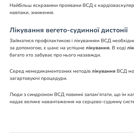
Найбільш яскравими проявами ВСД є кардіоваскулярні 
навпаки, зниження.
Лікування вегето-судинної дистонії
Займатися профілактикою і лікуванням ВСД необхідно з
за допомогою, є шанс на успішне
лікування
. В ході
лі
багато хто забуває про нього назавжди.
Серед немедикаментозних методів
лікування
ВСД мож
загартовуючі процедури.
Люди з синдромом ВСД повинні запам’ятати, що їм ка
надає велике навантаження на серцево-судинну систем