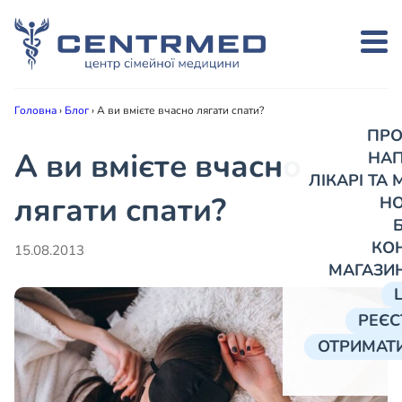
Головна
›
Блог
›
А ви вмієте вчасно лягати спати?
ПРО
А ви вмієте вчасно
НА
ЛІКАРІ ТА
лягати спати?
Н
КО
15.08.2013
МАГАЗИ
РЕЄС
ОТРИМАТИ