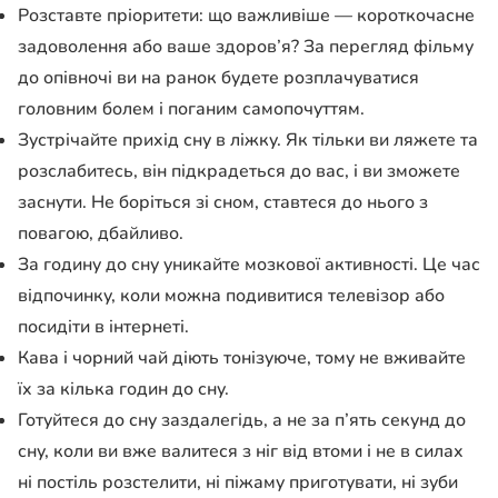
Розставте пріоритети: що важливіше — короткочасне
задоволення або ваше здоров’я? За перегляд фільму
до опівночі ви на ранок будете розплачуватися
головним болем і поганим самопочуттям.
Зустрічайте прихід сну в ліжку. Як тільки ви ляжете та
розслабитесь, він підкрадеться до вас, і ви зможете
заснути. Не боріться зі сном, ставтеся до нього з
повагою, дбайливо.
За годину до сну уникайте мозкової активності. Це час
відпочинку, коли можна подивитися телевізор або
посидіти в інтернеті.
Кава і чорний чай діють тонізуюче, тому не вживайте
їх за кілька годин до сну.
Готуйтеся до сну заздалегідь, а не за п’ять секунд до
сну, коли ви вже валитеся з ніг від втоми і не в силах
ні постіль розстелити, ні піжаму приготувати, ні зуби