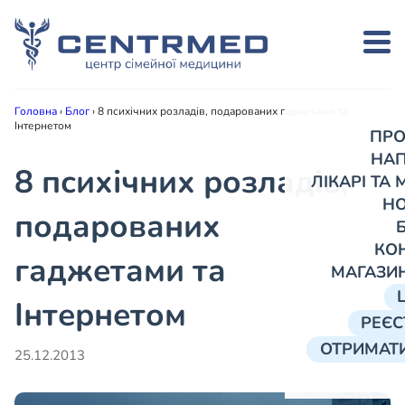
Головна
›
Блог
›
8 психічних розладів, подарованих гаджетами та
Інтернетом
ПРО
НА
8 психічних розладів,
ЛІКАРІ ТА
Н
подарованих
КО
гаджетами та
МАГАЗИ
Інтернетом
РЕЄС
ОТРИМАТИ
25.12.2013