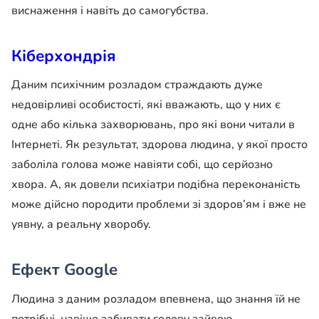
виснаження і навіть до самогубства.
Кіберхондрія
Даним психічним розладом страждають дуже
недовірливі особистості, які вважають, що у них є
одне або кілька захворювань, про які вони читали в
Інтернеті. Як результат, здорова людина, у якої просто
заболіла голова може навіяти собі, що серйозно
хвора. А, як довели психіатри подібна переконаність
може дійсно породити проблеми зі здоров’ям і вже не
уявну, а реальну хворобу.
Ефект Google
Людина з даним розладом впевнена, що знання їй не
потрібні, навіщо забивати голову зайвою