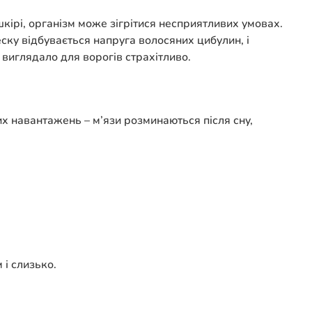
кірі, організм може зігрітися несприятливих умовах.
ску відбувається напруга волосяних цибулин, і
 виглядало для ворогів страхітливо.
их навантажень – м’язи розминаються після сну,
 і слизько.