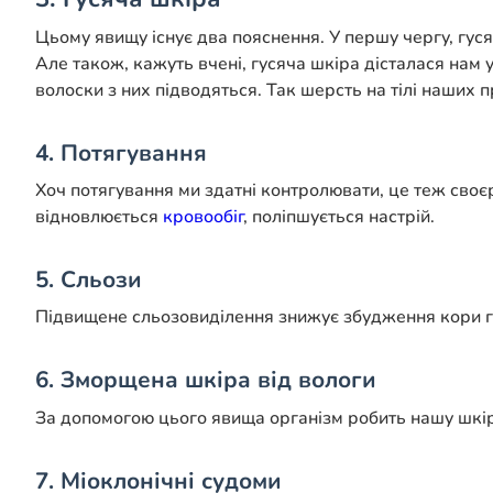
Цьому явищу існує два пояснення. У першу чергу, гус
Але також, кажуть вчені, гусяча шкіра дісталася нам 
волоски з них підводяться. Так шерсть на тілі наших п
4. Потягування
Хоч потягування ми здатні контролювати, це теж своєр
відновлюється
кровообіг
, поліпшується настрій.
5. Сльози
Підвищене сльозовиділення знижує збудження кори го
6. Зморщена шкіра від вологи
За допомогою цього явища організм робить нашу шкіру
7. Міоклонічні судоми