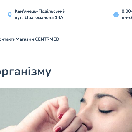
Кам’янець-Подільський
8:00
вул. Драгоманова 14А
пн-с
онтакти
Магазин CENTRMED
організму