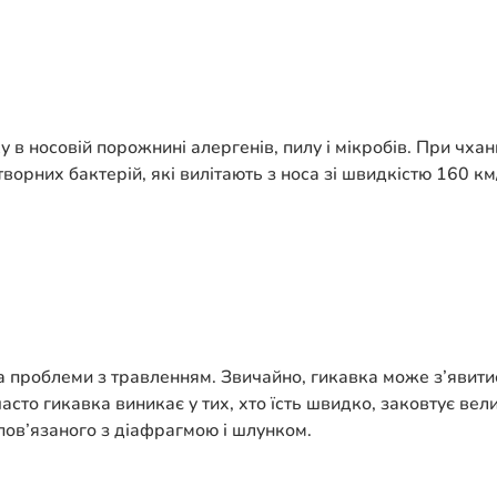
в носовій порожнині алергенів, пилу і мікробів. При чханн
творних бактерій, які вилітають з носа зі швидкістю 160 к
а проблеми з травленням. Звичайно, гикавка може з’явитис
 часто гикавка виникає у тих, хто їсть швидко, заковтує в
пов’язаного з діафрагмою і шлунком.