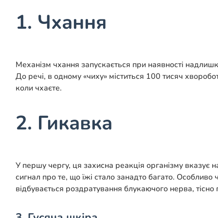
1. Чхання
Механізм чхання запускається при наявності надлишку 
До речі, в одному «чиху» міститься 100 тисяч хворобо
коли чхаєте.
2. Гикавка
У першу чергу, ця захисна реакція організму вказує н
сигнал про те, що їжі стало занадто багато. Особливо
відбувається роздратування блукаючого нерва, тісно 
3. Гусяча шкіра