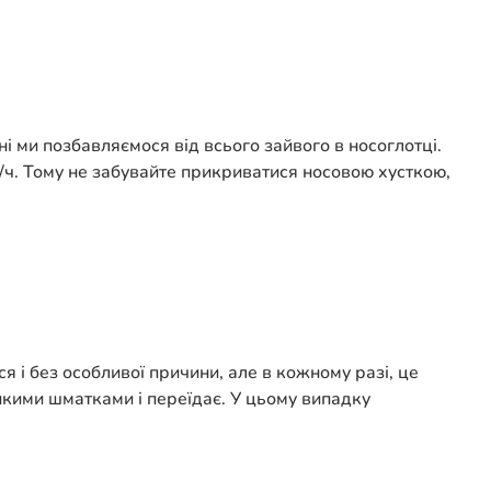
і ми позбавляємося від всього зайвого в носоглотці.
м/ч. Тому не забувайте прикриватися носовою хусткою,
я і без особливої причини, але в кожному разі, це
еликими шматками і переїдає. У цьому випадку