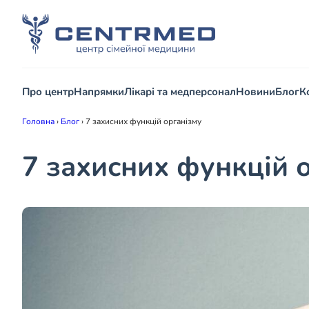
Про центр
Напрямки
Лікарі та медперсонал
Новини
Блог
К
Головна
›
Блог
›
7 захисних функцій організму
7 захисних функцій 