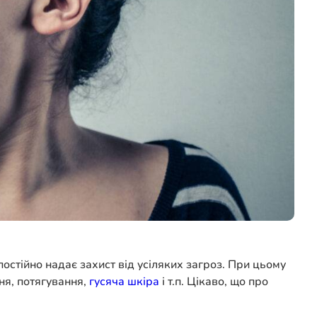
остійно надає захист від усіляких загроз. При цьому
ня, потягування,
гусяча шкіра
і т.п. Цікаво, що про