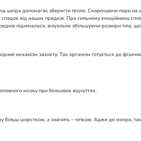
яча шкіра допомагає зберегти тепло. Скорочуючи пори на ш
у спадок від наших предків. При сильному емоційному спле
редків піднімалася, візуально збільшуючи розміри тіла, що
ідний механізм захисту. Так організм готується до фізичн
ловного мозку при больових відчуттях.
 більш шорсткою, а значить – чіпкою. Адже де мокро, там