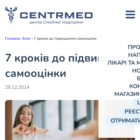
Головна
›
Блог
›
7 кроків до підвищення самооцінки
ПРО
7 кроків до підвищення
НА
ЛІКАРІ ТА
самооцінки
Н
КО
29.12.2014
МАГАЗИ
РЕЄС
ОТРИМАТИ