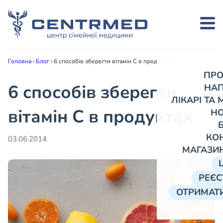
Головна
›
Блог
›
6 способів зберегти вітамін С в продуктах
ПРО
6 способів зберегти
НА
ЛІКАРІ ТА
вітамін С в продуктах
Н
КО
03.06.2014
МАГАЗИ
РЕЄС
ОТРИМАТИ