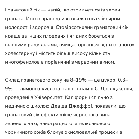
Гранатовий сік — напій, що отримується із зерен
граната. Його справедливо вважають еліксиром
молодості і здоров’я. Стовідсотковий гранатовий сік
краще за інших плодових і ягідних бореться з
вільними радикалами, очищає організм від «поганого»
холестерину і містить більш високу кількість
многофенолов в порівнянні з червоним вином.
Склад гранатового соку на 8–19% — це цукор, 0,3–
9% — лимонна кислота, танін, вітамін С. Дослідження,
проведені в Університеті Каліфорнії спільно з
медичною школою Девіда Джеффрі, показали, що
гранатовий сік ефективніше червоного вина,
зеленого чаю, виноградного, апельсинового і
чорничного соків блокує окислювальні процеси в