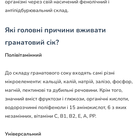
організмі через свій насичений фенолічний і
антіпідбурювальний склад.
Які головні причини вживати
гранатовий сік?
Полівітамінний
До складу гранатового соку входять самі різні
мікроелементи: кальцій, калій, натрій, залізо, фосфор,
магній, пектинові та дубильні речовини. Крім того,
значний вміст фруктози і глюкози, органічні кислоти,
водорозчинні поліфеноли і 15 амінокислот, 6 з яких
незамінних, вітаміни С, В1, В2, Е, А, РР.
Універсальний