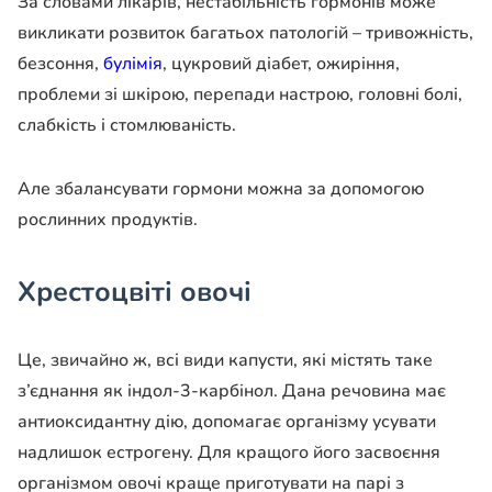
За словами лікарів, нестабільність гормонів може
викликати розвиток багатьох патологій – тривожність,
безсоння,
булімія
, цукровий діабет, ожиріння,
проблеми зі шкірою, перепади настрою, головні болі,
слабкість і стомлюваність.
Але збалансувати гормони можна за допомогою
рослинних продуктів.
Хрестоцвіті овочі
Це, звичайно ж, всі види капусти, які містять таке
з’єднання як індол-3-карбінол. Дана речовина має
антиоксидантну дію, допомагає організму усувати
надлишок естрогену. Для кращого його засвоєння
організмом овочі краще приготувати на парі з